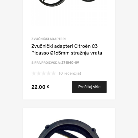
ZVUČNIČKI ADAPTERI
Zvučnički adapteri Citroën C3
Picasso Ø165mm stražnja vrata
ŠIFRA PROIZVODA:
271040-09
(0 recenzija)
22,00
Pročitaj više
€