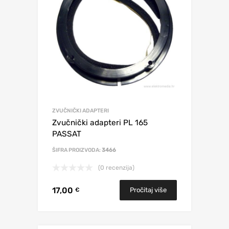
ZVUČNIČKI ADAPTERI
Zvučnički adapteri PL 165
PASSAT
ŠIFRA PROIZVODA:
3466
(0 recenzija)
17,00
Pročitaj više
€