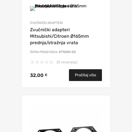
ZVUČNIČKI ADAPTERI
Zvučnički adapteri
Mitsubishi/Citroen Ø165mm
prednja/stražnja vrata
ŠIFRA PROIZVODA:
271200-03
(0 recenzija)
32,00
Pročitaj više
€