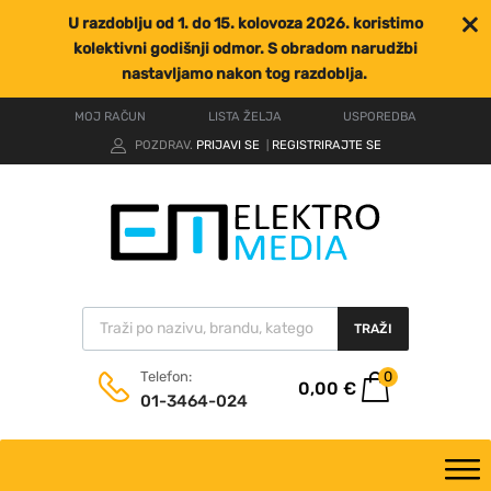
U razdoblju od 1. do 15. kolovoza 2026. koristimo
kolektivni godišnji odmor. S obradom narudžbi
nastavljamo nakon tog razdoblja.
MOJ RAČUN
LISTA ŽELJA
USPOREDBA
POZDRAV.
PRIJAVI SE
REGISTRIRAJTE SE
|
TRAŽI
0
Telefon:
0,00
€
01-3464-024