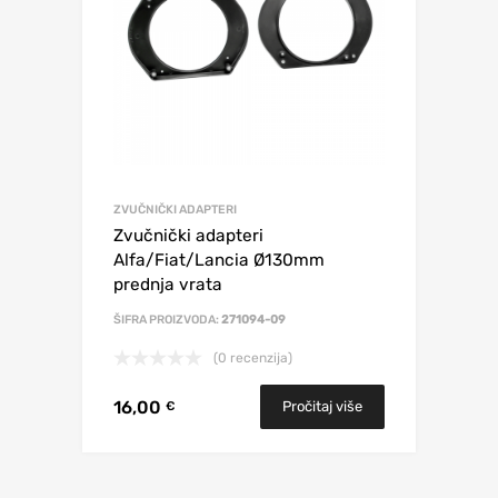
ZVUČNIČKI ADAPTERI
Zvučnički adapteri
Alfa/Fiat/Lancia Ø130mm
prednja vrata
ŠIFRA PROIZVODA:
271094-09
(0 recenzija)
16,00
Pročitaj više
€