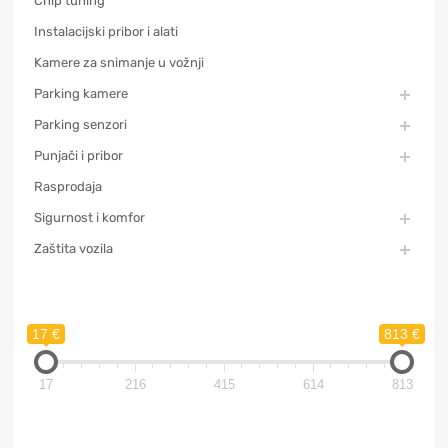
Chip tuning
Instalacijski pribor i alati
Kamere za snimanje u vožnji
Parking kamere
Parking senzori
Punjači i pribor
Rasprodaja
Sigurnost i komfor
Zaštita vozila
17 €
813 €
17
216
415
614
813