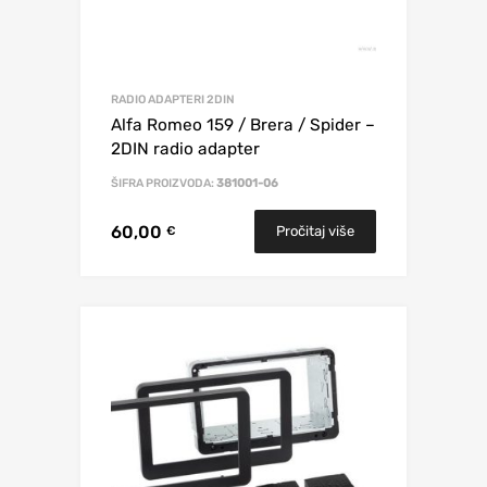
RADIO ADAPTERI 2DIN
Alfa Romeo 159 / Brera / Spider –
2DIN radio adapter
ŠIFRA PROIZVODA:
381001-06
60,00
Pročitaj više
€