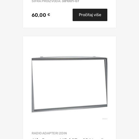
ŠIFRA PROIZVODA:
381001-07
60,00
Pročitaj više
€
RADIO ADAPTERI 2DIN