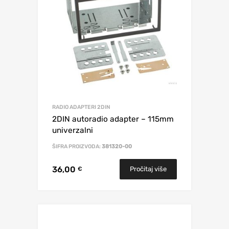
RADIO ADAPTERI 2DIN
2DIN autoradio adapter – 115mm
univerzalni
ŠIFRA PROIZVODA:
381320-00
36,00
Pročitaj više
€