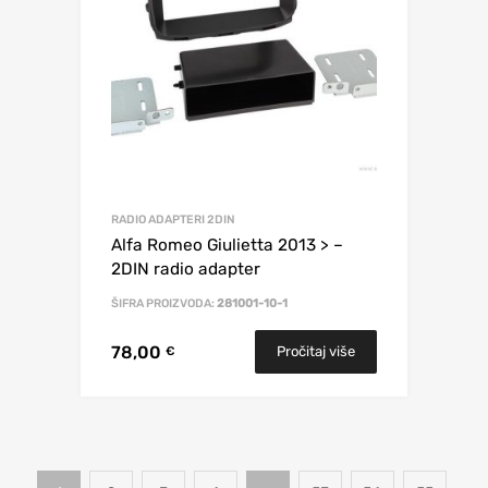
RADIO ADAPTERI 2DIN
Alfa Romeo Giulietta 2013 > –
2DIN radio adapter
ŠIFRA PROIZVODA:
281001-10-1
78,00
Pročitaj više
€