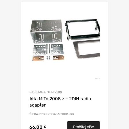
RADIO ADAPTERI 2DIN
Alfa MiTo 2008 > – 2DIN radio
adapter
ŠIFRA PROIZVODA:
381001-88
66,00
Pročitaj više
€