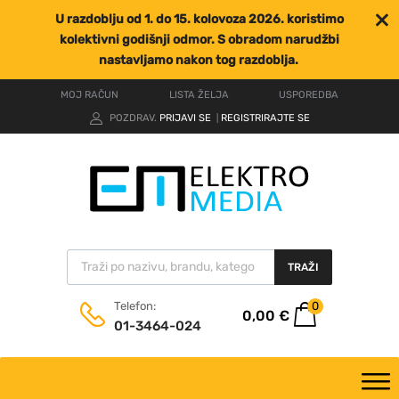
U razdoblju od 1. do 15. kolovoza 2026. koristimo
kolektivni godišnji odmor. S obradom narudžbi
nastavljamo nakon tog razdoblja.
MOJ RAČUN
LISTA ŽELJA
USPOREDBA
POZDRAV.
PRIJAVI SE
REGISTRIRAJTE SE
|
TRAŽI
0
Telefon:
0,00
€
01-3464-024