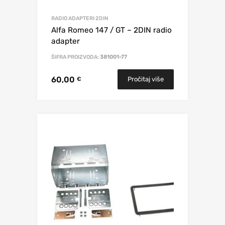
RADIO ADAPTERI 2DIN
Alfa Romeo 147 / GT – 2DIN radio
adapter
ŠIFRA PROIZVODA:
381001-77
60,00
Pročitaj više
€