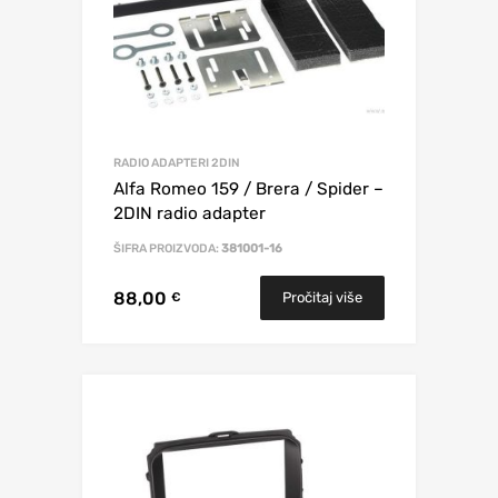
RADIO ADAPTERI 2DIN
Alfa Romeo 159 / Brera / Spider –
2DIN radio adapter
ŠIFRA PROIZVODA:
381001-16
88,00
Pročitaj više
€