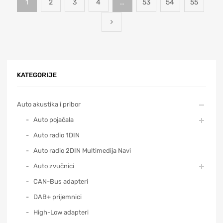
1
2
3
4
…
53
54
55
KATEGORIJE
Auto akustika i pribor
Auto pojačala
Auto radio 1DIN
Auto radio 2DIN Multimedija Navi
Auto zvučnici
CAN-Bus adapteri
DAB+ prijemnici
High-Low adapteri