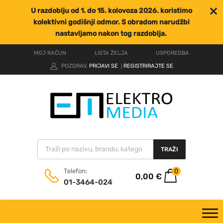
U razdoblju od 1. do 15. kolovoza 2026. koristimo
kolektivni godišnji odmor. S obradom narudžbi
nastavljamo nakon tog razdoblja.
MOJ RAČUN
LISTA ŽELJA
USPOREDBA
POZDRAV.
PRIJAVI SE
REGISTRIRAJTE SE
|
TRAŽI
0
Telefon:
0,00
€
01-3464-024