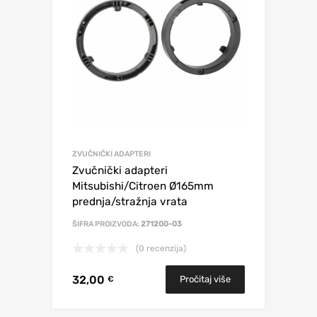
ZVUČNIČKI ADAPTERI
Zvučnički adapteri
Mitsubishi/Citroen Ø165mm
prednja/stražnja vrata
ŠIFRA PROIZVODA:
271200-03
(0 recenzija)
32,00
Pročitaj više
€