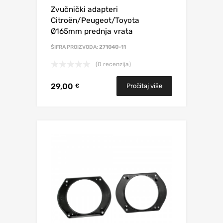
Zvučnički adapteri
Citroën/Peugeot/Toyota
Ø165mm prednja vrata
ŠIFRA PROIZVODA:
271040-11
(0 recenzija)
29,00
Pročitaj više
€