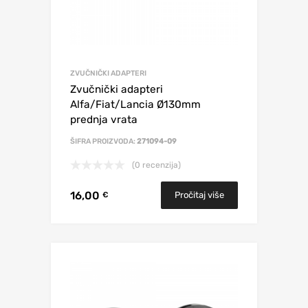
ZVUČNIČKI ADAPTERI
Zvučnički adapteri
Alfa/Fiat/Lancia Ø130mm
prednja vrata
ŠIFRA PROIZVODA:
271094-09
(0 recenzija)
16,00
Pročitaj više
€