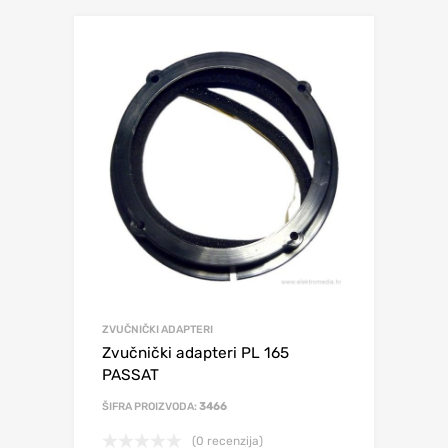
ZVUČNIČKI ADAPTERI
Zvučnički adapteri PL 165
PASSAT
ŠIFRA PROIZVODA:
3466
(0 recenzija)