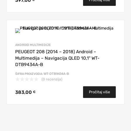
397,00
ANDROID MULTIMEDIJE
PEUGEOT 208 (2014 – 2018) Android –
Multimedija – Navigacija QLED 10,1″ WT-
DTB9434A-B
ŠIFRA PROIZVODA:
WT-DTB9434A-B
(0 recenzija)
383,00
Pročitaj više
€
POVEŽI SE JEDNOSTAVNO
30% BRŽE
UČINI GA