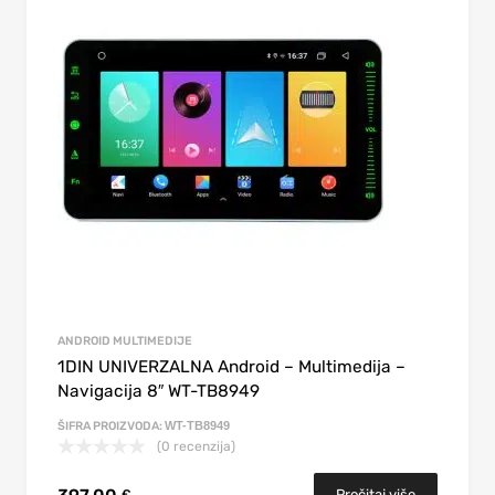
ANDROID MULTIMEDIJE
1DIN UNIVERZALNA Android – Multimedija –
Navigacija 8″ WT-TB8949
ŠIFRA PROIZVODA:
WT-TB8949
(0 recenzija)
Pročitaj više
€