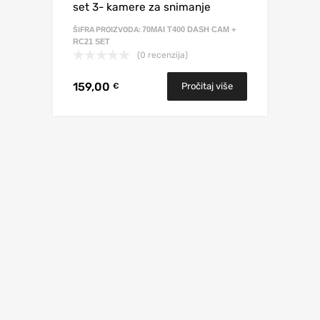
set 3- kamere za snimanje
ŠIFRA PROIZVODA:
70MAI T400 DASH CAM +
RC21 SET
(0 recenzija)
159,00
Pročitaj više
€