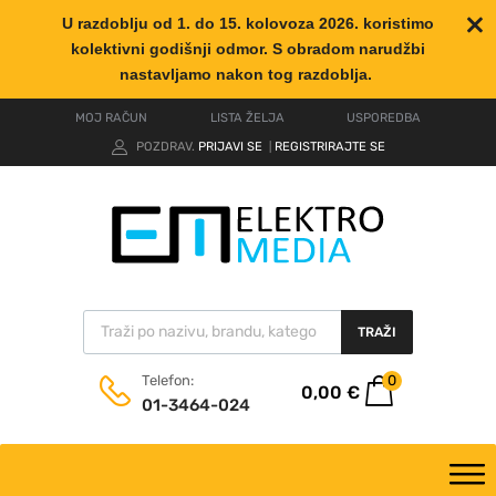
U razdoblju od 1. do 15. kolovoza 2026. koristimo
kolektivni godišnji odmor. S obradom narudžbi
nastavljamo nakon tog razdoblja.
MOJ RAČUN
LISTA ŽELJA
USPOREDBA
POZDRAV.
PRIJAVI SE
REGISTRIRAJTE SE
|
TRAŽI
0
Telefon:
0,00
€
01-3464-024