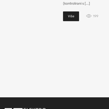
(kontrolirani s [...]
199
Više