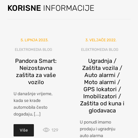
GLASNIM
Pogledajte detalje
KORISNE
INFORMACIJE
Ozvuči Svoj Automobil
Pretraži ponudu
5. LIPNJA 2023.
3. VELJAČE 2022.
ELEKTROMEDIA BLOG
ELEKTROMEDIA BLOG
Pandora Smart:
Ugradnja /
Neizostavna
Zaštita vozila /
zaštita za vaše
Auto alarmi /
vozilo
Moto alarmi /
GPS lokatori /
U današnje vrijeme,
Imobilizatori /
kada se krađe
Zaštita od kuna i
automobila često
glodavaca
događaju, [...]
U ponudi imamo
prodaju i ugradnju
129
Više
auto alarma