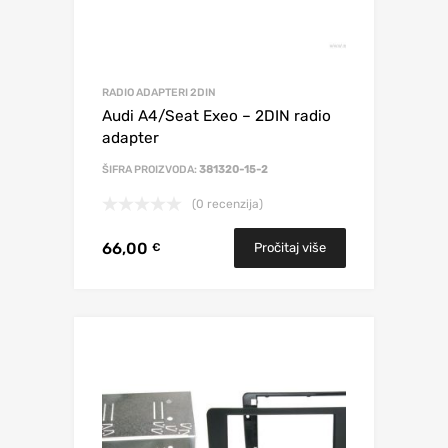
RADIO ADAPTERI 2DIN
Audi A4/Seat Exeo – 2DIN radio
adapter
ŠIFRA PROIZVODA:
381320-15-2
(0 recenzija)
66,00
Pročitaj više
€