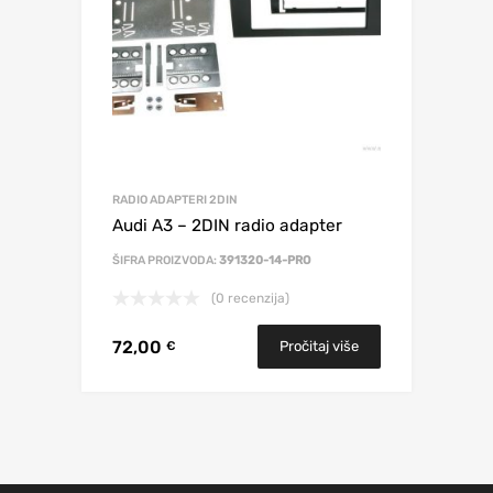
RADIO ADAPTERI 2DIN
Audi A3 – 2DIN radio adapter
ŠIFRA PROIZVODA:
391320-14-PRO
(0 recenzija)
72,00
Pročitaj više
€