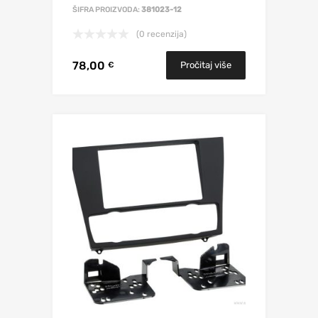
ŠIFRA PROIZVODA:
381023-12
(0 recenzija)
78,00
Pročitaj više
€