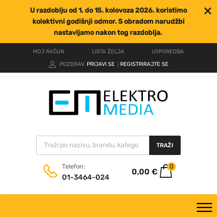
U razdoblju od 1. do 15. kolovoza 2026. koristimo
kolektivni godišnji odmor. S obradom narudžbi
nastavljamo nakon tog razdoblja.
MOJ RAČUN
LISTA ŽELJA
USPOREDBA
POZDRAV.
PRIJAVI SE
REGISTRIRAJTE SE
|
TRAŽI
0
Telefon:
0,00
€
01-3464-024