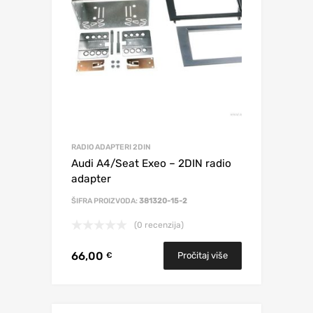
RADIO ADAPTERI 2DIN
Audi A4/Seat Exeo – 2DIN radio
adapter
ŠIFRA PROIZVODA:
381320-15-2
(0 recenzija)
66,00
Pročitaj više
€