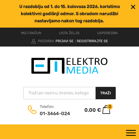
U razdoblju od 1. do 15. kolovoza 2026. koristimo
kolektivni godišnji odmor. S obradom narudžbi
nastavljamo nakon tog razdoblja.
MOJ RAČUN
LISTA ŽELJA
USPOREDBA
POZDRAV.
PRIJAVI SE
REGISTRIRAJTE SE
|
TRAŽI
0
Telefon:
0,00
€
01-3464-024