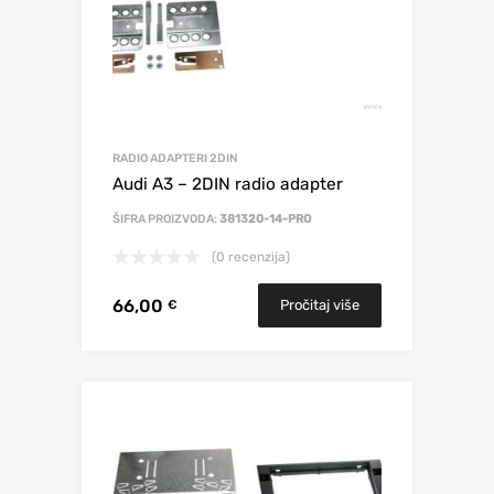
RADIO ADAPTERI 2DIN
Audi A3 – 2DIN radio adapter
ŠIFRA PROIZVODA:
381320-14-PRO
(0 recenzija)
66,00
Pročitaj više
€