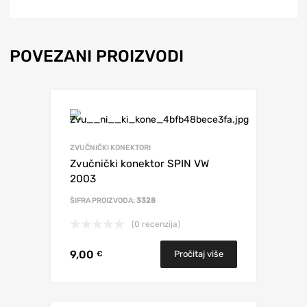
POVEZANI PROIZVODI
ZVUČNIČKI KONEKTORI
Zvučnički konektor SPIN VW
2003
ŠIFRA PROIZVODA:
3328
(0 recenzija)
9,00
Pročitaj više
€