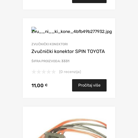
ZVUČNIČKI KONEKTORI
Zvučnički konektor SPIN TOYOTA
ŠIFRA PROIZVODA:
3331
(0 recenzija)
11,00
Pročitaj više
€