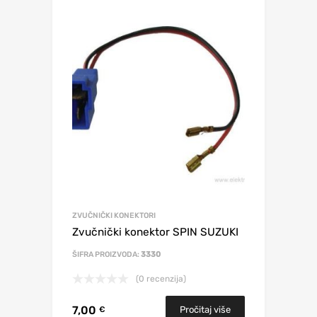
ZVUČNIČKI KONEKTORI
Zvučnički konektor SPIN SUZUKI
ŠIFRA PROIZVODA:
3330
(0 recenzija)
7,00
Pročitaj više
€