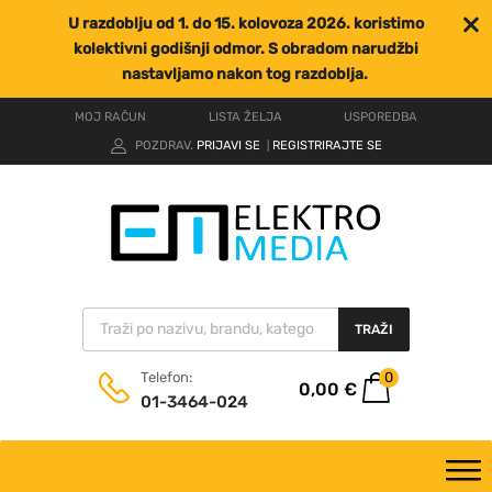
U razdoblju od 1. do 15. kolovoza 2026. koristimo
kolektivni godišnji odmor. S obradom narudžbi
nastavljamo nakon tog razdoblja.
MOJ RAČUN
LISTA ŽELJA
USPOREDBA
POZDRAV.
PRIJAVI SE
REGISTRIRAJTE SE
|
TRAŽI
0
Telefon:
0,00
€
01-3464-024