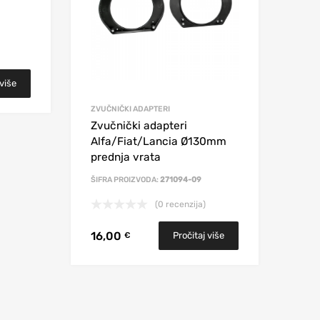
 više
ZVUČNIČKI ADAPTERI
Zvučnički adapteri
Alfa/Fiat/Lancia Ø130mm
prednja vrata
ŠIFRA PROIZVODA:
271094-09
(0 recenzija)
16,00
Pročitaj više
€