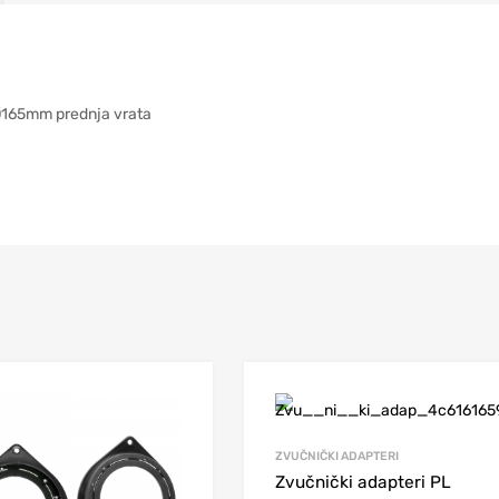
 Ø165mm prednja vrata
ZVUČNIČKI ADAPTERI
Zvučnički adapteri PL