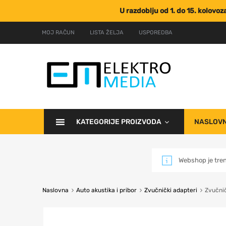
U razdoblju od 1. do 15. kolovo
MOJ RAČUN
LISTA ŽELJA
USPOREDBA
KATEGORIJE PROIZVODA
NASLOV
Webshop je tre
Naslovna
Auto akustika i pribor
Zvučnički adapteri
Zvučni