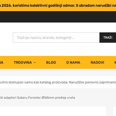
za 2026. koristimo kolektivni godišnji odmor. S obradom narudžbi 
TRAŽI
NA
TRGOVINA
BLOG
O NAMA
RADOVI
nutno dostupan samo kao katalog proizvoda. Narudžbe ponovno zaprimamo 
čki adapteri Subaru Forester Ø165mm prednja vrata