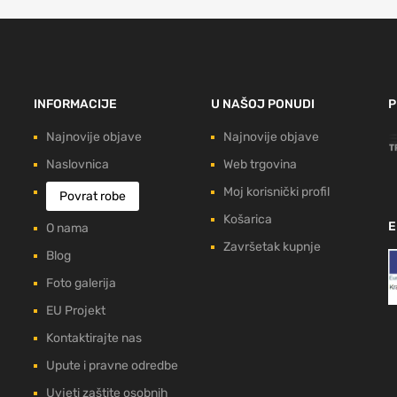
INFORMACIJE
U NAŠOJ PONUDI
P
Najnovije objave
Najnovije objave
Naslovnica
Web trgovina
Moj korisnički profil
Povrat robe
Košarica
E
O nama
Završetak kupnje
Blog
Foto galerija
EU Projekt
Kontaktirajte nas
Upute i pravne odredbe
Uvjeti zaštite osobnih