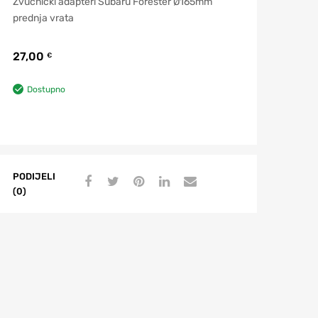
Zvučnički adapteri Subaru Forester Ø165mm
prednja vrata
27,00
€
Dostupno
PODIJELI
(0)