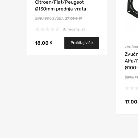
Citroen/Fiat/Peugeot
Ø130mm prednja vrata
ŠIFRA PROIZVODA:
271094-19
(0 recenzija)
18,00
Pročitaj više
€
ZVUČNIČ
Zvučn
Alfa/
Ø100
ŠIFRA P
17,0