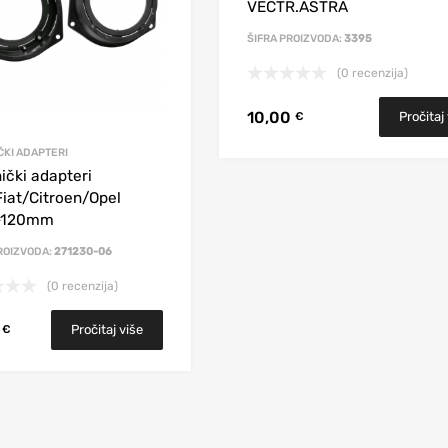
VECTR.ASTRA
ŠIFRA PROIZVODA:
3395
(0 recenzija)
10,00
Pročitaj
€
KI ADAPTERI
ički adapteri
Fiat/Citroen/Opel
-120mm
ROIZVODA:
271230-06
(0 recenzija)
0
Pročitaj više
€