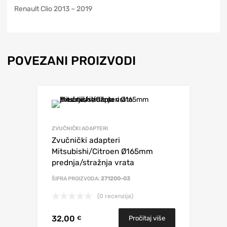
Renault Clio 2013 – 2019
POVEZANI PROIZVODI
ZVUČNIČKI ADAPTERI
Zvučnički adapteri
Mitsubishi/Citroen Ø165mm
prednja/stražnja vrata
ŠIFRA PROIZVODA:
271200-03
(0 recenzija)
32,00
Pročitaj više
€