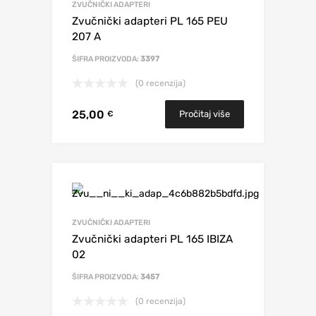
ZVUČNIČKI ADAPTERI
Zvučnički adapteri PL 165 PEU
207 A
ŠIFRA PROIZVODA:
3397
(0 recenzija)
25,00
Pročitaj više
€
ZVUČNIČKI ADAPTERI
Zvučnički adapteri PL 165 IBIZA
02
ŠIFRA PROIZVODA:
3457
(0 recenzija)