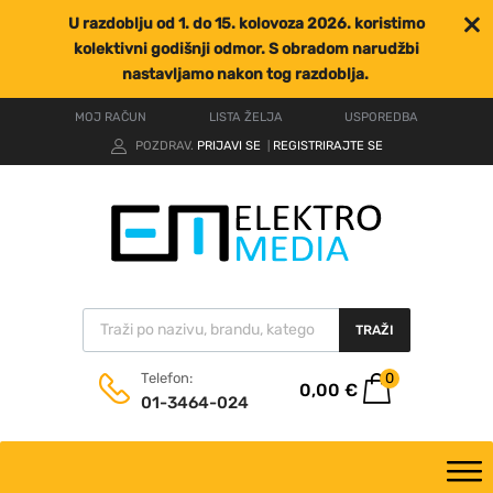
U razdoblju od 1. do 15. kolovoza 2026. koristimo
kolektivni godišnji odmor. S obradom narudžbi
nastavljamo nakon tog razdoblja.
MOJ RAČUN
LISTA ŽELJA
USPOREDBA
POZDRAV.
PRIJAVI SE
REGISTRIRAJTE SE
|
TRAŽI
0
Telefon:
0,00
€
01-3464-024