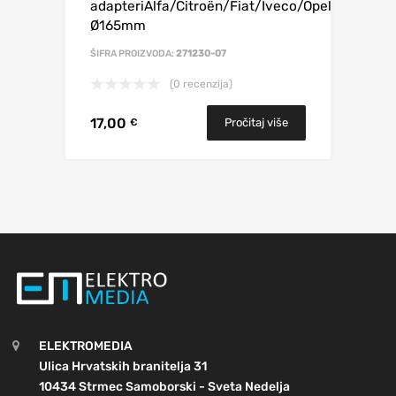
adapteriAlfa/Citroën/Fiat/Iveco/Opel
Ø165mm
ŠIFRA PROIZVODA:
271230-07
(0 recenzija)
17,00
Pročitaj više
€
ELEKTROMEDIA
Ulica Hrvatskih branitelja 31
10434 Strmec Samoborski - Sveta Nedelja