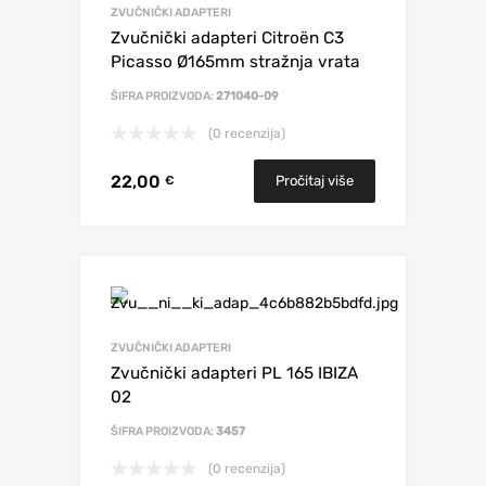
ZVUČNIČKI ADAPTERI
Zvučnički adapteri Citroën C3
Picasso Ø165mm stražnja vrata
ŠIFRA PROIZVODA:
271040-09
(0 recenzija)
22,00
Pročitaj više
€
ZVUČNIČKI ADAPTERI
Zvučnički adapteri PL 165 IBIZA
02
ŠIFRA PROIZVODA:
3457
(0 recenzija)