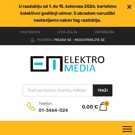
U razdoblju od 1. do 15. kolovoza 2026. koristimo
kolektivni godišnji odmor. S obradom narudžbi
nastavljamo nakon tog razdoblja.
MOJ RAČUN
LISTA ŽELJA
USPOREDBA
POZDRAV.
PRIJAVI SE
REGISTRIRAJTE SE
|
TRAŽI
0
Telefon:
0,00
€
01-3464-024