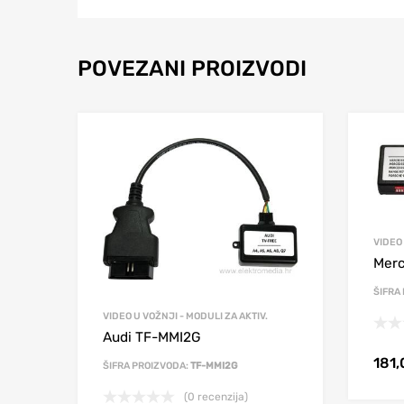
POVEZANI PROIZVODI
VIDEO 
Mer
ŠIFRA
VIDEO U VOŽNJI - MODULI ZA AKTIV.
Audi TF-MMI2G
181
ŠIFRA PROIZVODA:
TF-MMI2G
(0 recenzija)