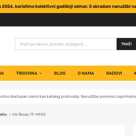
za 2026. koristimo kolektivni godišnji odmor. S obradom narudžbi 
TRAŽI
NA
TRGOVINA
BLOG
O NAMA
RADOVI
nutno dostupan samo kao katalog proizvoda. Narudžbe ponovno zaprimamo 
ktiv.
VW Škoda TF-MFD3