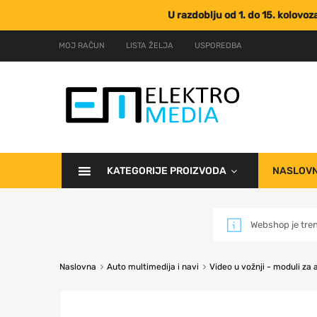
U razdoblju od 1. do 15. kolovo
MOJ RAČUN
LISTA ŽELJA
USPOREDBA
KATEGORIJE PROIZVODA
NASLOV
Webshop je tre
Naslovna
Auto multimedija i navi
Video u vožnji - moduli za a