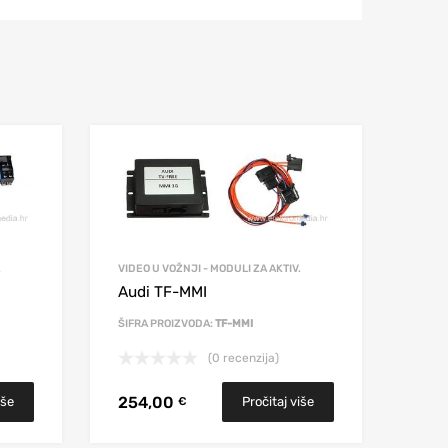
.
VIDEO U VOŽNJI - MODULI ZA AKTIV.
Audi TF-MMI
ŠIFRA PROIZVODA:
TF-MMI
(0 recenzija)
254,00
iše
Pročitaj više
€