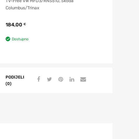
TV-Free VW MFD3/RNS510, Skoda
Columbus/Trinax
184,00
€
Dostupno
PODIJELI
(0)