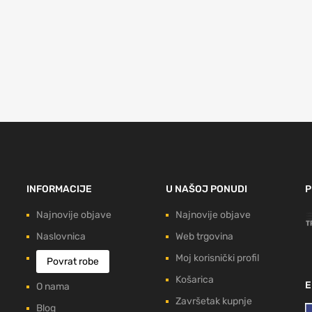
INFORMACIJE
U NAŠOJ PONUDI
P
Najnovije objave
Najnovije objave
Naslovnica
Web trgovina
Moj korisnički profil
Povrat robe
Košarica
E
O nama
Završetak kupnje
Blog