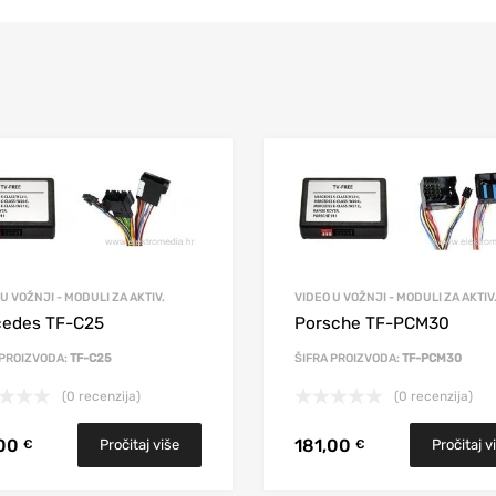
U VOŽNJI - MODULI ZA AKTIV.
VIDEO U VOŽNJI - MODULI ZA AKTIV
cedes TF-C25
Porsche TF-PCM30
 PROIZVODA:
TF-C25
ŠIFRA PROIZVODA:
TF-PCM30
(0 recenzija)
(0 recenzija)
,00
181,00
Pročitaj više
Pročitaj v
€
€