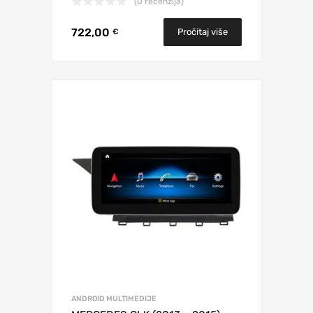
(0 recenzija)
722,00
Pročitaj više
€
ANDROID MULTIMEDIJE