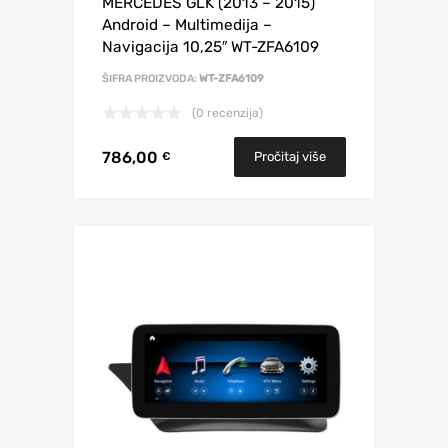
MERCEDES GLK (2013 – 2015)
Android – Multimedija –
Navigacija 10,25″ WT-ZFA6109
ŠIFRA PROIZVODA:
WT-ZFA6109
(0 recenzija)
786,00
Pročitaj više
€