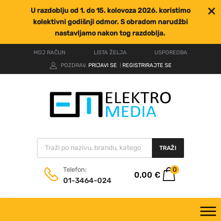
U razdoblju od 1. do 15. kolovoza 2026. koristimo
kolektivni godišnji odmor. S obradom narudžbi
nastavljamo nakon tog razdoblja.
MOJ RAČUN
LISTA ŽELJA
USPOREDBA
POZDRAV.
PRIJAVI SE
REGISTRIRAJTE SE
|
TRAŽI
0
Telefon:
0,00
€
01-3464-024