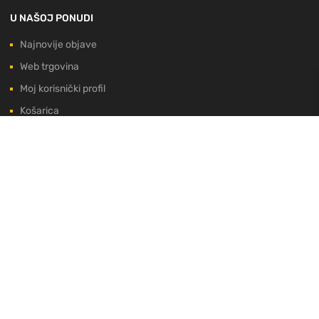
U NAŠOJ PONUDI
Najnovije objave
Web trgovina
Moj korisnički profil
Košarica
Završetak kupnje
PRIHVAĆAMO:
EU PROJEKT