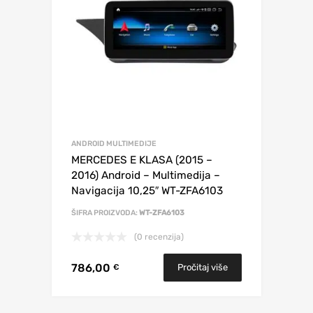
ANDROID MULTIMEDIJE
MERCEDES E KLASA (2015 –
2016) Android – Multimedija –
Navigacija 10,25″ WT-ZFA6103
ŠIFRA PROIZVODA:
WT-ZFA6103
(0 recenzija)
786,00
Pročitaj više
€