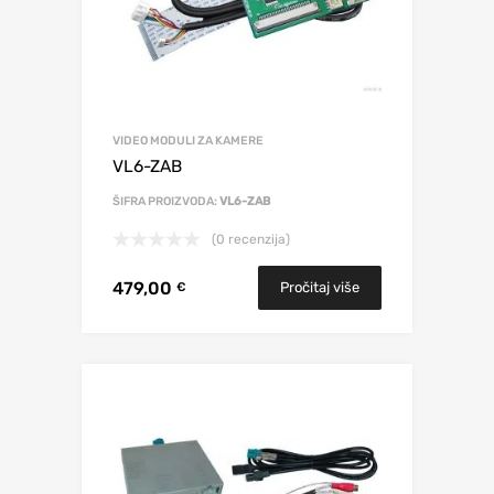
VIDEO MODULI ZA KAMERE
VL6-ZAB
ŠIFRA PROIZVODA:
VL6-ZAB
(0 recenzija)
479,00
Pročitaj više
€