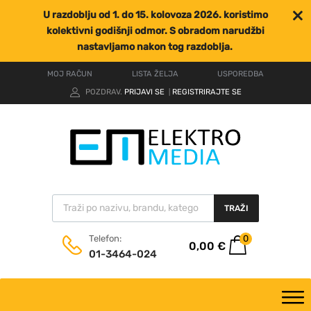
U razdoblju od 1. do 15. kolovoza 2026. koristimo
kolektivni godišnji odmor. S obradom narudžbi
nastavljamo nakon tog razdoblja.
MOJ RAČUN
LISTA ŽELJA
USPOREDBA
POZDRAV.
PRIJAVI SE
REGISTRIRAJTE SE
|
TRAŽI
0
Telefon:
0,00
€
01-3464-024