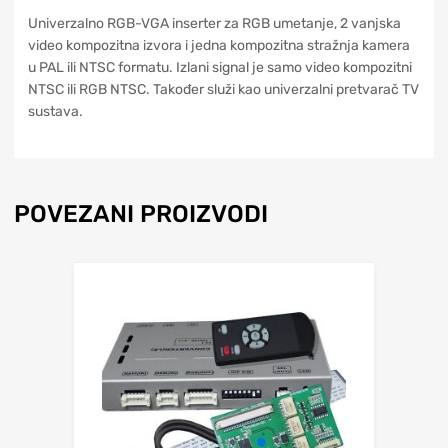
Univerzalno RGB-VGA inserter za RGB umetanje, 2 vanjska
video kompozitna izvora i jedna kompozitna stražnja kamera
u PAL ili NTSC formatu. Izlani signal je samo video kompozitni
NTSC ili RGB NTSC. Također služi kao univerzalni pretvarač TV
sustava.
POVEZANI PROIZVODI