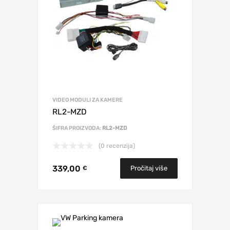
VIDEO MODULI ZA KAMERE
RL2-MZD
ŠIFRA PROIZVODA:
RL2-MZD
(0 recenzija)
339,00
Pročitaj više
€