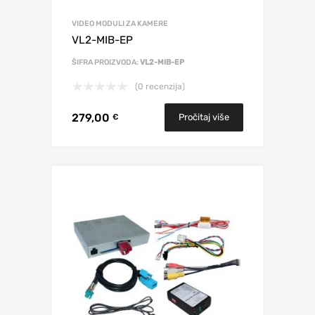
VIDEO MODULI ZA KAMERE
VL2-MIB-EP
ŠIFRA PROIZVODA:
VL2-MIB-EP
(0 recenzija)
279,00
Pročitaj više
€