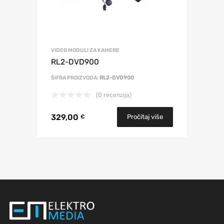
VIDEO MODULI ZA KAMERE
RL2-DVD900
ŠIFRA PROIZVODA:
RL2-DVD900
(0 recenzija)
329,00
Pročitaj više
€