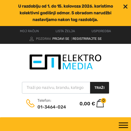
U razdoblju od 1. do 15. kolovoza 2026. koristimo
kolektivni godišnji odmor. S obradom narudžbi
nastavljamo nakon tog razdoblja.
MOJ RAČUN
LISTA ŽELJA
USPOREDBA
POZDRAV.
PRIJAVI SE
REGISTRIRAJTE SE
|
TRAŽI
0
Telefon:
0,00
€
01-3464-024