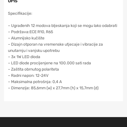
OPIS
Specifikacije:
– Ugrađenih 12 modova bljeskanja koji se mogu lako odabrati
– Podržava:ECE R10, R65
– Alumnijsko kučište
– Dizajn otporan na vremenske utjecaje i vibracije za
unutarnju i vanjsku upotrebu
– 3x 1W LED dioda
– LED diode procijenjene na 100.000 sati rada
– Zaštita obrnutog polariteta
– Radni napon: 12-24V
– Maksimalna potrošnja: 0,4 A
– Dimenzije: 85,6mm (w) x 27,7mm (h) x 15,7mm (d)