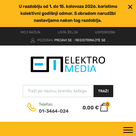
U razdoblju od 1. do 15. kolovoza 2026. koristimo
kolektivni godišnji odmor. S obradom narudžbi
nastavljamo nakon tog razdoblja.
MOJ RAČUN
LISTA ŽELJA
USPOREDBA
POZDRAV.
PRIJAVI SE
REGISTRIRAJTE SE
|
TRAŽI
0
Telefon:
0,00
€
01-3464-024