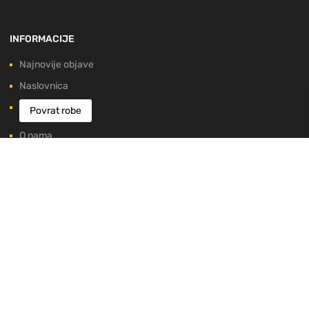
INFORMACIJE
Najnovije objave
Naslovnica
Povrat robe
O nama
Blog
Foto galerija
EU Projekt
Kontaktirajte nas
Upute i pravne odredbe
Uvjeti zaštite osobnih podataka
Pravila o kolačićima