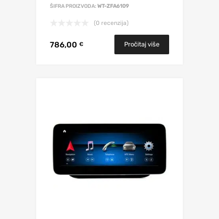
ŠIFRA PROIZVODA:
WT-ZFA6109
(0 recenzija)
786,00
Pročitaj više
€