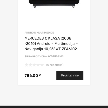
ANDROID MULTIMEDIJE
MERCEDES C KLASA (2008
-2010) Android – Multimedija –
Navigacija 10,25″ WT-ZFA6102
ŠIFRA PROIZVODA:
WT-ZFA6102
(0 recenzija)
786,00
Pročitaj više
€