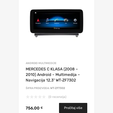
ANDROID MULTIMEDIJE
MERCEDES C KLASA (2008 –
2010) Android – Multimedija –
Navigacija 12,3″ WT-ZF7302
ŠIFRA PROIZVODA:
WT-ZF7302
(0 recenzija)
756,00
Pročitaj više
€