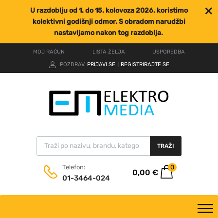
U razdoblju od 1. do 15. kolovoza 2026. koristimo
kolektivni godišnji odmor. S obradom narudžbi
nastavljamo nakon tog razdoblja.
MOJ RAČUN
LISTA ŽELJA
USPOREDBA
POZDRAV.
PRIJAVI SE
REGISTRIRAJTE SE
|
TRAŽI
0
Telefon:
0,00
€
01-3464-024