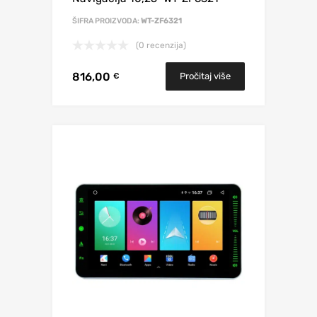
ŠIFRA PROIZVODA:
WT-ZF6321
(0 recenzija)
816,00
Pročitaj više
€