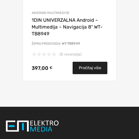
ANDROID MULTIMEDIJE
1DIN UNIVERZALNA Android –
Multimedija – Navigacija 8″ WT-
TB8949
ŠIFRA PROIZVODA:
WT-TB8949
(0 recenzija)
397,00
Pročitaj više
€