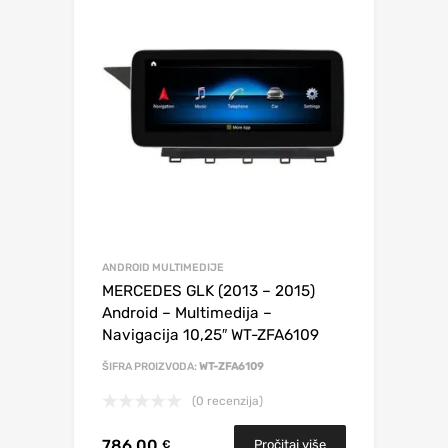
ANDROID MULTIMEDIJE
MERCEDES GLK (2013 – 2015)
Android – Multimedija –
Navigacija 10,25″ WT-ZFA6109
ŠIFRA PROIZVODA:
WT-ZFA6109
(0 recenzija)
786,00
Pročitaj više
€