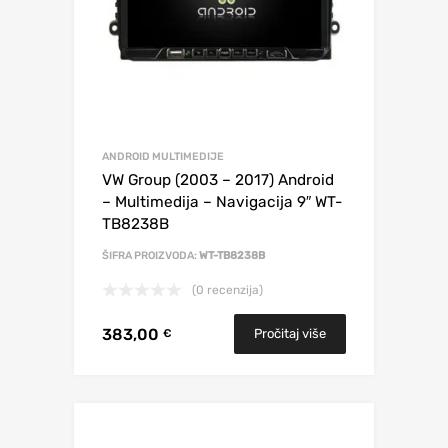
ANDROID MULTIMEDIJE
VW Group (2003 – 2017) Android
– Multimedija – Navigacija 9″ WT-
TB8238B
ŠIFRA PROIZVODA:
WT-TB8238B
(0 recenzija)
383,00
Pročitaj više
€