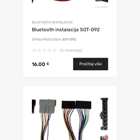
BLUETOOTH INSTALACIJE
Bluetooth instalacija SOT-092
ŠIFRA PROIZVODA:
SOT-092
(0 recenzija)
16,00
Pročitaj više
€