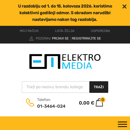
U razdoblju od 1. do 15. kolovoza 2026. koristimo
kolektivni godišnji odmor. S obradom narudžbi
nastavljamo nakon tog razdoblja.
MOJ RAČUN
LISTA ŽELJA
USPOREDBA
POZDRAV.
PRIJAVI SE
REGISTRIRAJTE SE
|
TRAŽI
0
Telefon:
0,00
€
01-3464-024