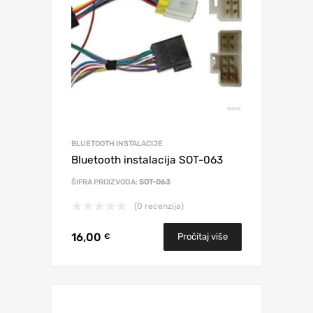
BLUETOOTH INSTALACIJE
Bluetooth instalacija SOT-063
ŠIFRA PROIZVODA:
SOT-063
(0 recenzija)
16,00
Pročitaj više
€