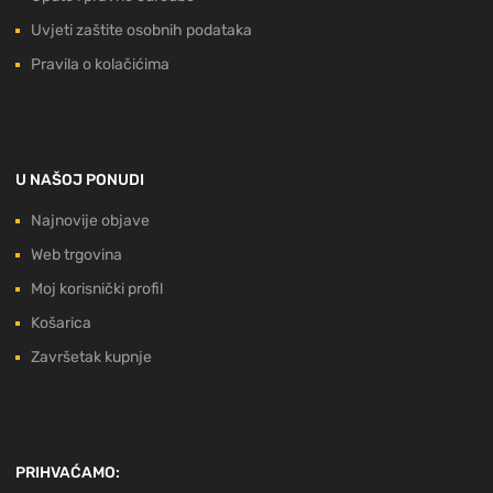
Uvjeti zaštite osobnih podataka
Pravila o kolačićima
U NAŠOJ PONUDI
Najnovije objave
Web trgovina
Moj korisnički profil
Košarica
Završetak kupnje
PRIHVAĆAMO: