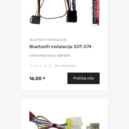
BLUETOOTH INSTALACIJE
Bluetooth instalacija SOT-074
ŠIFRA PROIZVODA:
SOT-074
(0 recenzija)
16,00
Pročitaj više
€