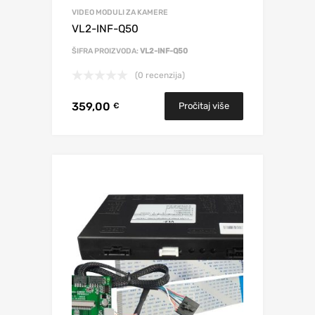
VIDEO MODULI ZA KAMERE
VL2-INF-Q50
ŠIFRA PROIZVODA:
VL2-INF-Q50
(0 recenzija)
359,00
Pročitaj više
€