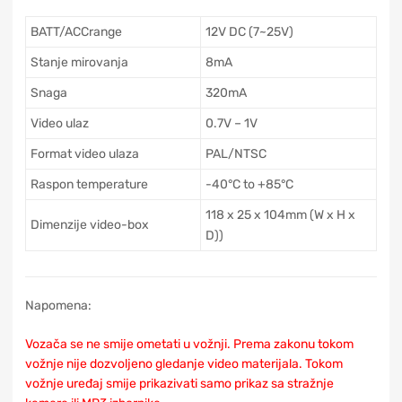
BATT/ACCrange
12V DC (7~25V)
Stanje mirovanja
8mA
Snaga
320mA
Video ulaz
0.7V – 1V
Format video ulaza
PAL/NTSC
Raspon temperature
-40°C to +85°C
118 x 25 x 104mm (W x H x
Dimenzije video-box
D))
Napomena:
Vozača se ne smije ometati u vožnji. Prema zakonu tokom
vožnje nije dozvoljeno gledanje video materijala. Tokom
vožnje uređaj smije prikazivati samo prikaz sa stražnje