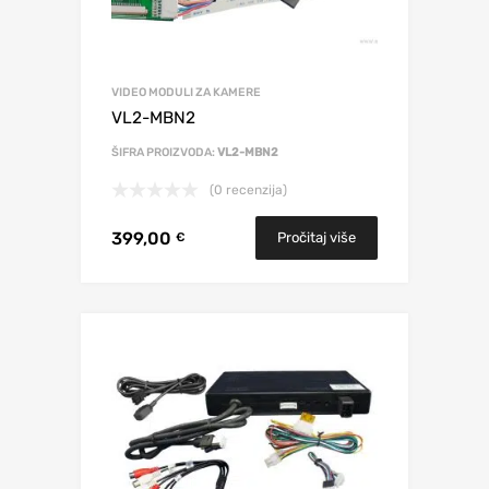
VIDEO MODULI ZA KAMERE
VL2-MBN2
ŠIFRA PROIZVODA:
VL2-MBN2
(0 recenzija)
399,00
Pročitaj više
€