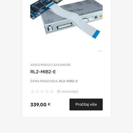
VIDEO MODULI ZA KAMERE
RL2-MIB2-E
ŠIFRA PROIZVODA:
RL2-MIB2-E
(0 recenzija)
339,00
Pročitaj više
€