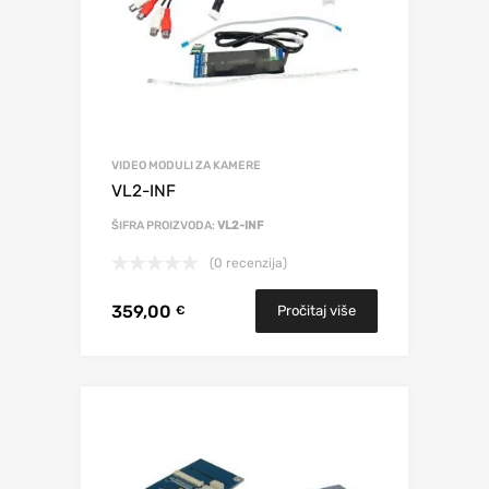
VIDEO MODULI ZA KAMERE
VL2-INF
ŠIFRA PROIZVODA:
VL2-INF
(0 recenzija)
359,00
Pročitaj više
€