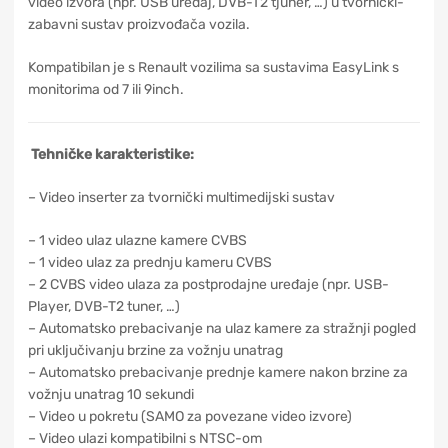
video izvora (npr. USB uređaj, DVB-T2 tjuner, …) u tvornički-
zabavni sustav proizvođača vozila.
Kompatibilan je s Renault vozilima sa sustavima EasyLink s
monitorima od 7 ili 9inch.
Tehničke karakteristike:
– Video inserter za tvornički multimedijski sustav
– 1 video ulaz ulazne kamere CVBS
– 1 video ulaz za prednju kameru CVBS
– 2 CVBS video ulaza za postprodajne uređaje (npr. USB-
Player, DVB-T2 tuner, …)
– Automatsko prebacivanje na ulaz kamere za stražnji pogled
pri uključivanju brzine za vožnju unatrag
– Automatsko prebacivanje prednje kamere nakon brzine za
vožnju unatrag 10 sekundi
– Video u pokretu (SAMO za povezane video izvore)
– Video ulazi kompatibilni s NTSC-om