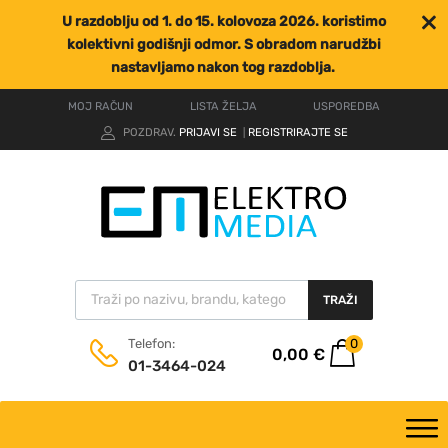
U razdoblju od 1. do 15. kolovoza 2026. koristimo
kolektivni godišnji odmor. S obradom narudžbi
nastavljamo nakon tog razdoblja.
MOJ RAČUN
LISTA ŽELJA
USPOREDBA
POZDRAV.
PRIJAVI SE
REGISTRIRAJTE SE
|
TRAŽI
0
Telefon:
0,00
€
01-3464-024