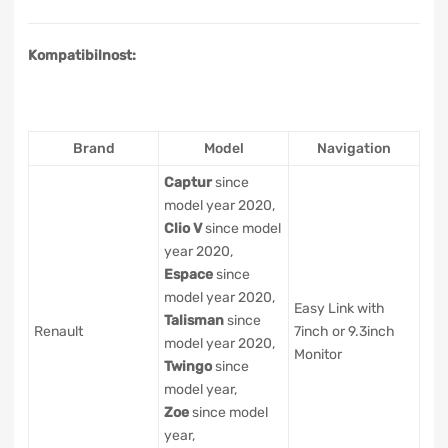
Kompatibilnost:
Brand
Model
Navigation
Captur
since
model year 2020,
Clio V
since model
year 2020,
Espace
since
model year 2020,
Easy Link with
Talisman
since
Renault
7inch or 9.3inch
model year 2020,
Monitor
Twingo
since
model year,
Zoe
since model
year,