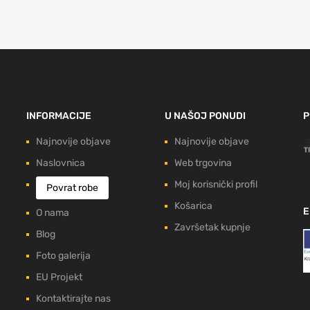
INFORMACIJE
U NAŠOJ PONUDI
P
Najnovije objave
Najnovije objave
Naslovnica
Web trgovina
Moj korisnički profil
Povrat robe
Košarica
E
O nama
Završetak kupnje
Blog
Foto galerija
EU Projekt
Kontaktirajte nas