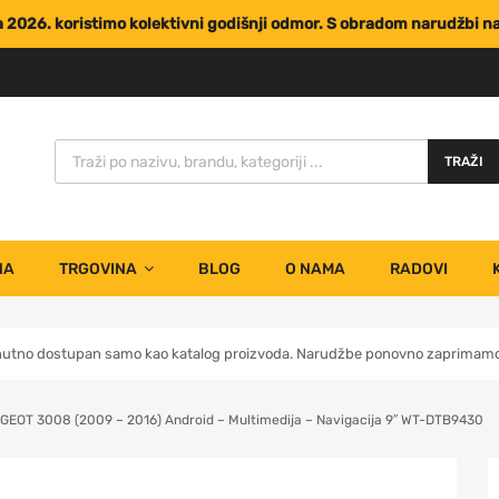
za 2026. koristimo kolektivni godišnji odmor. S obradom narudžbi 
TRAŽI
NA
TRGOVINA
BLOG
O NAMA
RADOVI
nutno dostupan samo kao katalog proizvoda. Narudžbe ponovno zaprimamo 
GEOT 3008 (2009 – 2016) Android – Multimedija – Navigacija 9″ WT-DTB9430