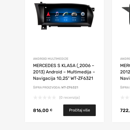
ANDROID MULTIMEDIJE
ANDRO
MERCEDES S KLASA (¸2006 –
MER
2013) Android – Multimedija –
2012
Navigacija 10,25″ WT-ZF6321
Navi
ŠIFRA PROIZVODA:
WT-ZF6321
ŠIFRA
(0 recenzija)
816,00
722
Pročitaj više
€