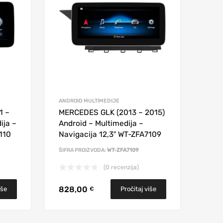
ANDROID MULTIMEDIJE
1 –
MERCEDES GLK (2013 – 2015)
ija –
Android – Multimedija –
110
Navigacija 12,3″ WT-ZFA7109
ŠIFRA PROIZVODA:
WT-ZFA7109
(0 recenzija)
828,00
iše
Pročitaj više
€