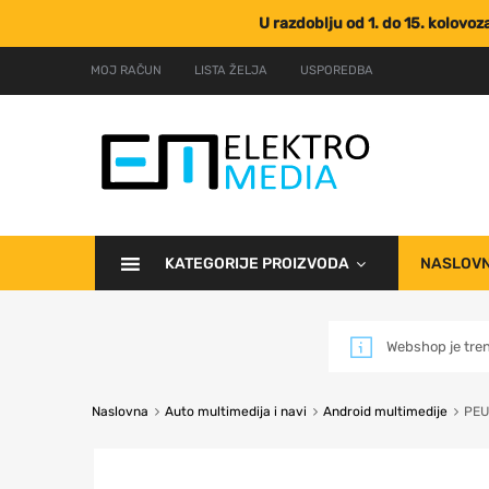
U razdoblju od 1. do 15. kolovo
MOJ RAČUN
LISTA ŽELJA
USPOREDBA
KATEGORIJE PROIZVODA
NASLOV
Webshop je tre
Naslovna
Auto multimedija i navi
Android multimedije
PEU