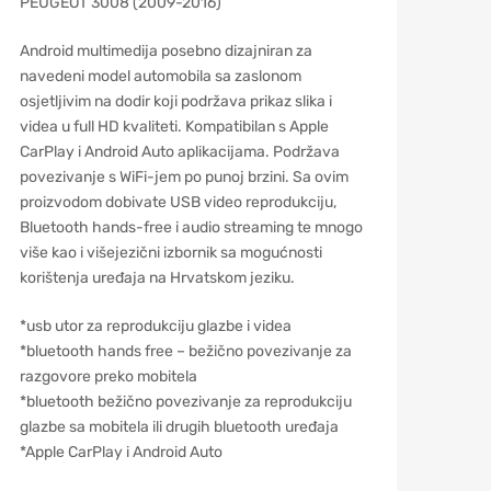
PEUGEOT 3008 (2009-2016)
Android multimedija posebno dizajniran za
navedeni model automobila sa zaslonom
osjetljivim na dodir koji podržava prikaz slika i
videa u full HD kvaliteti. Kompatibilan s Apple
CarPlay i Android Auto aplikacijama. Podržava
povezivanje s WiFi-jem po punoj brzini. Sa ovim
proizvodom dobivate USB video reprodukciju,
Bluetooth hands-free i audio streaming te mnogo
više kao i višejezični izbornik sa mogućnosti
korištenja uređaja na Hrvatskom jeziku.
*usb utor za reprodukciju glazbe i videa
*bluetooth hands free – bežično povezivanje za
razgovore preko mobitela
*bluetooth bežično povezivanje za reprodukciju
glazbe sa mobitela ili drugih bluetooth uređaja
*Apple CarPlay i Android Auto