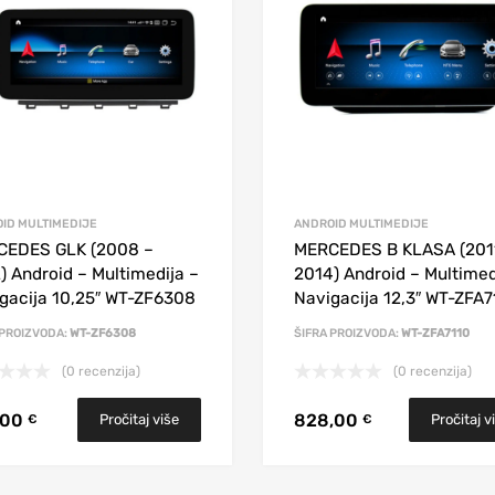
ID MULTIMEDIJE
ANDROID MULTIMEDIJE
CEDES GLK (2008 –
MERCEDES B KLASA (201
) Android – Multimedija –
2014) Android – Multimed
gacija 10,25″ WT-ZF6308
Navigacija 12,3″ WT-ZFA7
 PROIZVODA:
WT-ZF6308
ŠIFRA PROIZVODA:
WT-ZFA7110
(0 recenzija)
(0 recenzija)
,00
828,00
Pročitaj više
Pročitaj v
€
€