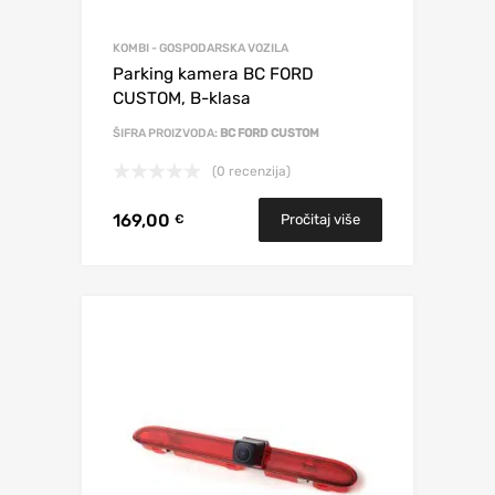
KOMBI - GOSPODARSKA VOZILA
Parking kamera BC FORD
CUSTOM, B-klasa
ŠIFRA PROIZVODA:
BC FORD CUSTOM
(0 recenzija)
169,00
Pročitaj više
€