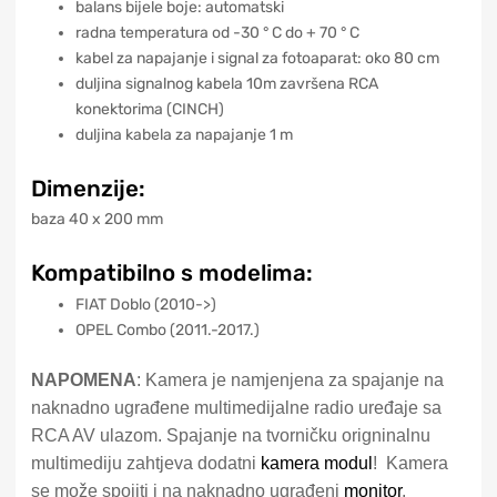
balans bijele boje: automatski
radna temperatura od -30 ° C do + 70 ° C
kabel za napajanje i signal za fotoaparat: oko 80 cm
duljina signalnog kabela 10m završena RCA
konektorima (CINCH)
duljina kabela za napajanje 1 m
Dimenzije:
baza 40 x 200 mm
Kompatibilno s modelima:
FIAT Doblo (2010->)
OPEL Combo (2011.-2017.)
NAPOMENA
: Kamera je namjenjena za spajanje na
naknadno ugrađene multimedijalne radio uređaje sa
RCA AV ulazom. Spajanje na tvorničku origninalnu
multimediju zahtjeva dodatni
kamera modul
! Kamera
se može spojiti i na naknadno ugrađeni
monitor
.