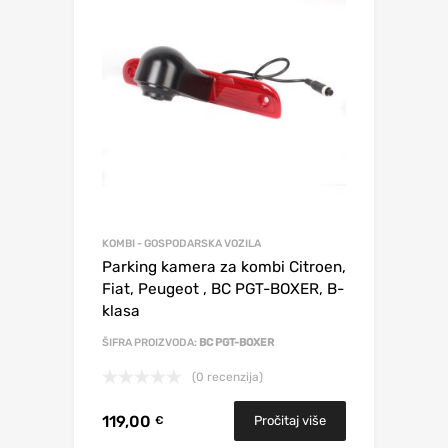
KOMBI - GOSPODARSKA VOZILA
Parking kamera za kombi Citroen,
Fiat, Peugeot , BC PGT-BOXER, B-
klasa
ŠIFRA PROIZVODA:
BC PGT-BOXER
(0 recenzija)
119,00
Pročitaj više
€