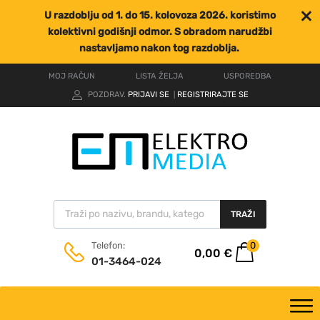
U razdoblju od 1. do 15. kolovoza 2026. koristimo
kolektivni godišnji odmor. S obradom narudžbi
nastavljamo nakon tog razdoblja.
MOJ RAČUN
LISTA ŽELJA
USPOREDBA
POZDRAV.
PRIJAVI SE
REGISTRIRAJTE SE
|
TRAŽI
0
Telefon:
0,00
€
01-3464-024