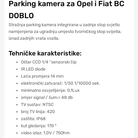
Parking kamera za Opel i Fiat BC
DOBLO
Stražnja parking kamera integrirana u zadnje stop svjetlo
namijenjena za ugradnju umjesto tvorničkog stop svijetla,
iznad zadnjih vrata vozila.
Tehničke karakteristike:
Oštar CCD 1/4 “senzorski čip
IR LED diode
Leća promjera 14 mm
elektronički zatvarač: 1/50 1/10000 sek.
minimalno osvjetljenje: 0,1Lux
omjer signal / šum:> 48 db
TV sustav: NTSC
broj TV linija: 420
zaštita: IP68
kut gledanja: 170 °
video izlaz: 1,0V / 75Ohm