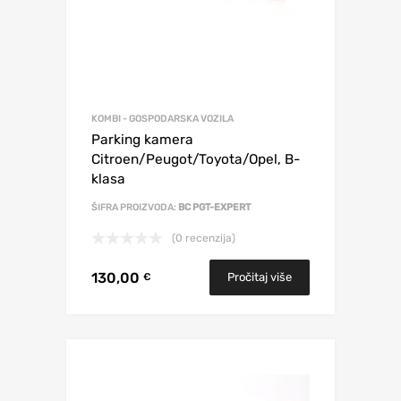
KOMBI - GOSPODARSKA VOZILA
Parking kamera
Citroen/Peugot/Toyota/Opel, B-
klasa
ŠIFRA PROIZVODA:
BC PGT-EXPERT
(0 recenzija)
130,00
Pročitaj više
€