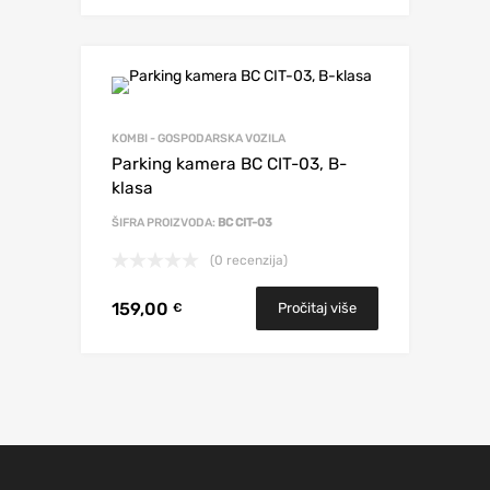
KOMBI - GOSPODARSKA VOZILA
Parking kamera BC CIT-03, B-
klasa
ŠIFRA PROIZVODA:
BC CIT-03
(0 recenzija)
159,00
Pročitaj više
€