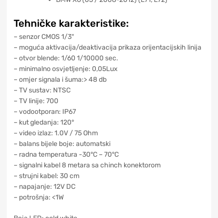
Tehničke karakteristike:
– senzor CMOS 1/3″
– moguća aktivacija/deaktivacija prikaza orijentacijskih linija
– otvor blende: 1/60 1/10000 sec.
– minimalno osvjetljenje: 0,05Lux
– omjer signala i šuma:> 48 db
– TV sustav: NTSC
– TV linije: 700
– vodootporan: IP67
– kut gledanja: 120°
– video izlaz: 1.0V / 75 Ohm
– balans bijele boje: automatski
– radna temperatura -30°C – 70°C
– signalni kabel 8 metara sa chinch konektorom
– strujni kabel: 30 cm
– napajanje: 12V DC
– potrošnja: <1W