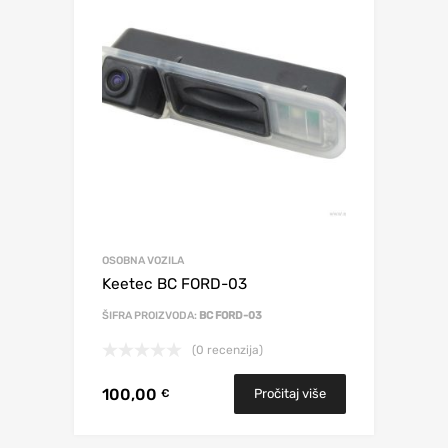
OSOBNA VOZILA
Keetec BC FORD-03
ŠIFRA PROIZVODA:
BC FORD-03
(0 recenzija)
100,00
Pročitaj više
€