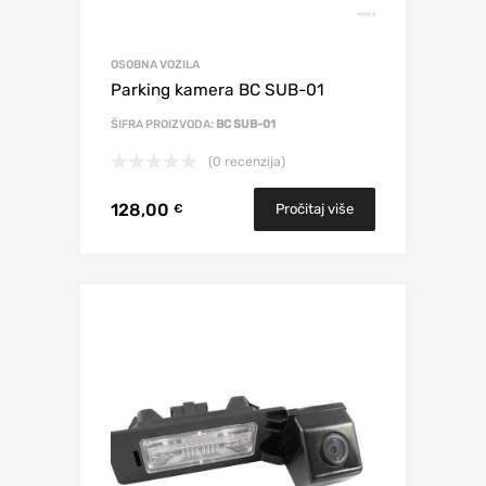
OSOBNA VOZILA
Parking kamera BC SUB-01
ŠIFRA PROIZVODA:
BC SUB-01
(0 recenzija)
128,00
Pročitaj više
€