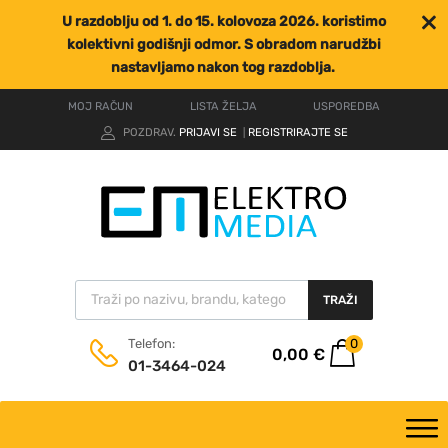
U razdoblju od 1. do 15. kolovoza 2026. koristimo
kolektivni godišnji odmor. S obradom narudžbi
nastavljamo nakon tog razdoblja.
MOJ RAČUN
LISTA ŽELJA
USPOREDBA
POZDRAV.
PRIJAVI SE
REGISTRIRAJTE SE
|
TRAŽI
0
Telefon:
0,00
€
01-3464-024