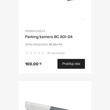
OSOBNA VOZILA
Parking kamera BC ADI-04
ŠIFRA PROIZVODA:
BC ADI-04
(0 recenzija)
100,00
Pročitaj više
€