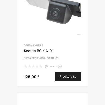
OSOBNA VOZILA
Keetec BC KIA-01
ŠIFRA PROIZVODA:
BC KIA-01
(0 recenzija)
128,00
Pročitaj više
€