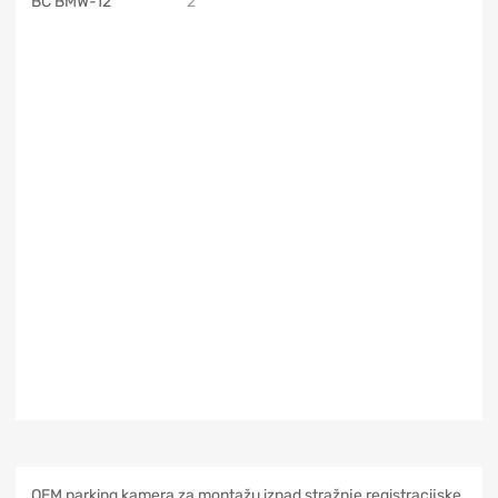
OEM parking kamera za montažu iznad stražnje registracijske