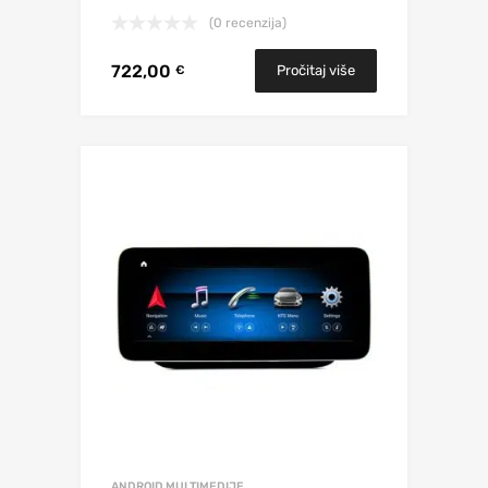
(0 recenzija)
722,00
Pročitaj više
€
ANDROID MULTIMEDIJE