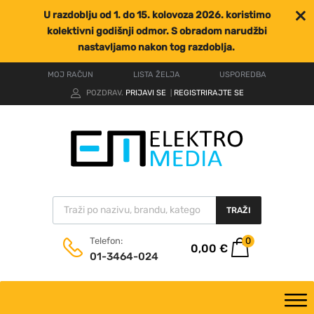
U razdoblju od 1. do 15. kolovoza 2026. koristimo
kolektivni godišnji odmor. S obradom narudžbi
nastavljamo nakon tog razdoblja.
MOJ RAČUN
LISTA ŽELJA
USPOREDBA
POZDRAV.
PRIJAVI SE
REGISTRIRAJTE SE
|
TRAŽI
0
Telefon:
0,00
€
01-3464-024