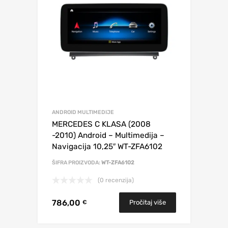
ANDROID MULTIMEDIJE
MERCEDES C KLASA (2008
-2010) Android – Multimedija –
Navigacija 10,25″ WT-ZFA6102
ŠIFRA PROIZVODA:
WT-ZFA6102
(0 recenzija)
786,00
Pročitaj više
€