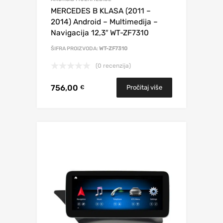
MERCEDES B KLASA (2011 –
2014) Android – Multimedija –
Navigacija 12,3″ WT-ZF7310
ŠIFRA PROIZVODA:
WT-ZF7310
(0 recenzija)
756,00
Pročitaj više
€