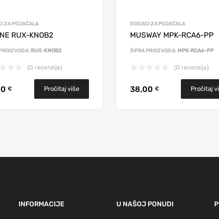
I ZA POJAČALA
DODACI ZA POJAČALA
INE RUX-KNOB2
MUSWAY MPK-RCA6-PP
 PROIZVODA:
RUX-KNOB2
ŠIFRA PROIZVODA:
MPK-RCA6-PP
(0 recenzija)
(0 recenzija)
00
38,00
Pročitaj više
Pročitaj v
€
€
INFORMACIJE
U NAŠOJ PONUDI
P