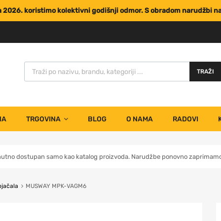
za 2026. koristimo kolektivni godišnji odmor. S obradom narudžbi 
TRAŽI
NA
TRGOVINA
BLOG
O NAMA
RADOVI
nutno dostupan samo kao katalog proizvoda. Narudžbe ponovno zaprimamo 
ojačala
MUSWAY MPK-VAGM6