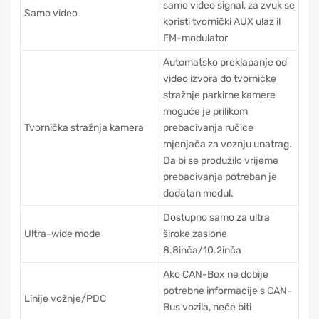
samo video signal, za zvuk se
Samo video
koristi tvornički AUX ulaz il
FM-modulator
Automatsko preklapanje od
video izvora do tvorničke
stražnje parkirne kamere
moguće je prilikom
Tvornička stražnja kamera
prebacivanja ručice
mjenjača za voznju unatrag.
Da bi se produžilo vrijeme
prebacivanja potreban je
dodatan modul.
Dostupno samo za ultra
Ultra-wide mode
široke zaslone
8.8inča/10.2inča
Ako CAN-Box ne dobije
potrebne informacije s CAN-
Linije vožnje/PDC
Bus vozila, neće biti