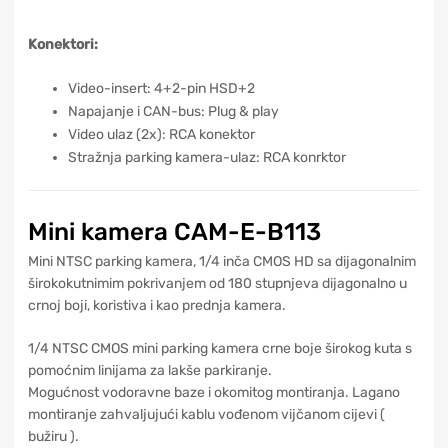
Konektori:
Video-insert: 4+2-pin HSD+2
Napajanje i CAN-bus: Plug & play
Video ulaz (2x): RCA konektor
Stražnja parking kamera-ulaz: RCA konrktor
Mini kamera CAM-E-B113
Mini NTSC parking kamera, 1/4 inča CMOS HD sa dijagonalnim
širokokutnimim pokrivanjem od 180 stupnjeva dijagonalno u
crnoj boji, koristiva i kao prednja kamera.
1/4 NTSC CMOS mini parking kamera crne boje širokog kuta s
pomoćnim linijama za lakše parkiranje.
Mogućnost vodoravne baze i okomitog montiranja. Lagano
montiranje zahvaljujući kablu vođenom vijčanom cijevi (
bužiru ).