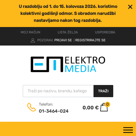
U razdoblju od 1. do 15. kolovoza 2026. koristimo
kolektivni godišnji odmor. S obradom narudžbi
nastavljamo nakon tog razdoblja.
MOJ RAČUN
LISTA ŽELJA
USPOREDBA
POZDRAV.
PRIJAVI SE
REGISTRIRAJTE SE
|
TRAŽI
0
Telefon:
0,00
€
01-3464-024