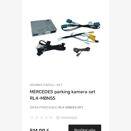
OSOBNA VOZILA - SET
MERCEDES parking kamera set
RL4-MBN55
ŠIFRA PROIZVODA:
RL4-MBN55 SET
(0 recenzija)
514,00
Pročitaj više
€