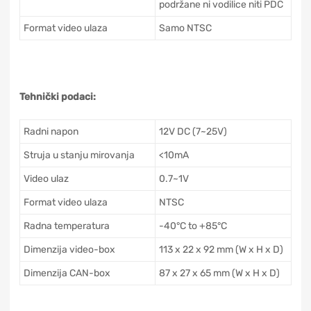
podržane ni vodilice niti PDC
Format video ulaza
Samo NTSC
Tehnički podaci:
Radni napon
12V DC (7~25V)
Struja u stanju mirovanja
<10mA
Video ulaz
0.7~1V
Format video ulaza
NTSC
Radna temperatura
-40°C to +85°C
Dimenzija video-box
113 x 22 x 92 mm (W x H x D)
Dimenzija CAN-box
87 x 27 x 65 mm (W x H x D)