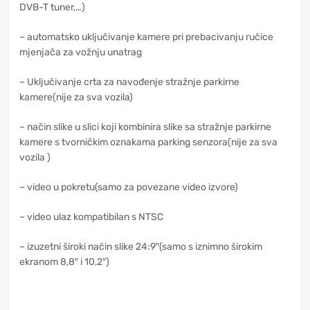
DVB-T tuner,…)
– automatsko uključivanje kamere pri prebacivanju ručice
mjenjača za vožnju unatrag
– Uključivanje crta za navođenje stražnje parkirne
kamere(nije za sva vozila)
– način slike u slici koji kombinira slike sa stražnje parkirne
kamere s tvorničkim oznakama parking senzora(nije za sva
vozila )
– video u pokretu(samo za povezane video izvore)
– video ulaz kompatibilan s NTSC
– izuzetni široki način slike 24:9″(samo s iznimno širokim
ekranom 8,8″ i 10,2″)