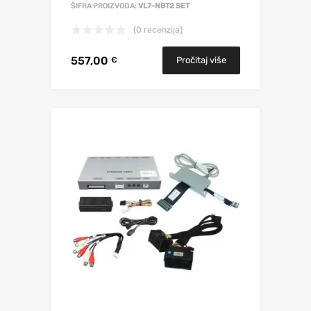
ŠIFRA PROIZVODA:
VL7-NBT2 SET
(0 recenzija)
557,00
Pročitaj više
€