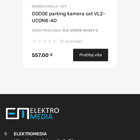
OSOBNA VOZILA - SET
DODGE parking kamera set VL2-
UCON8-AO
ŠIFRA PROIZVODA:
VL2-UCON8-AO SET-2
(0 recenzija)
557,00
Pročitaj više
€
ELEKTROMEDIA