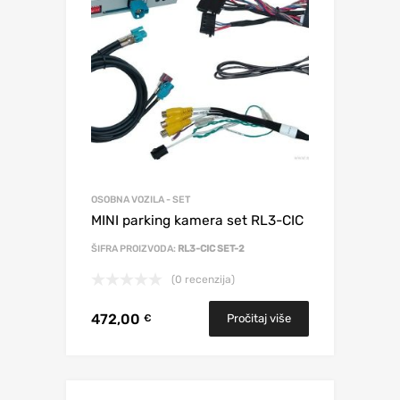
OSOBNA VOZILA - SET
MINI parking kamera set RL3-CIC
ŠIFRA PROIZVODA:
RL3-CIC SET-2
(0 recenzija)
472,00
Pročitaj više
€