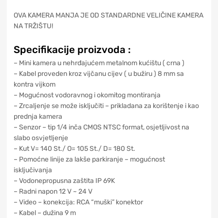
OVA KAMERA MANJA JE OD STANDARDNE VELIČINE KAMERA
NA TRŽIŠTU!
Specifikacije proizvoda :
– Mini kamera u nehrđajućem metalnom kućištu ( crna )
– Kabel proveden kroz vijčanu cijev ( u bužiru ) 8 mm sa
kontra vijkom
– Mogućnost vodoravnog i okomitog montiranja
– Zrcaljenje se može isključiti – prikladana za korištenje i kao
prednja kamera
– Senzor – tip 1/4 inča CMOS NTSC format, osjetljivost na
slabo osvjetljenje
– Kut V= 140 St./ O= 105 St./ D= 180 St.
– Pomoćne linije za lakše parkiranje – mogućnost
isključivanja
– Vodonepropusna zaštita IP 69K
– Radni napon 12 V ~ 24 V
– Video – konekcija: RCA “muški” konektor
– Kabel – dužina 9 m