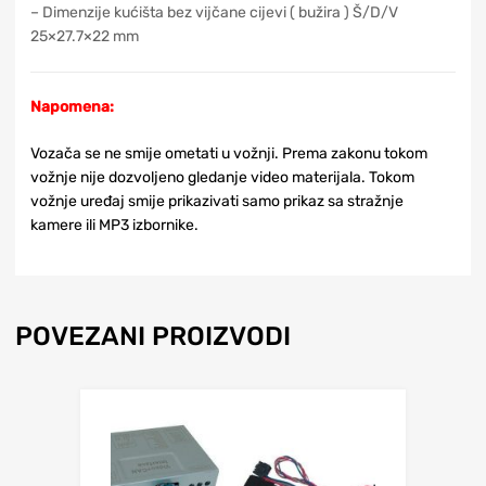
– Dimenzije kućišta bez vijčane cijevi ( bužira ) Š/D/V
25×27.7×22 mm
Napomena:
Vozača se ne smije ometati u vožnji. Prema zakonu tokom
vožnje nije dozvoljeno gledanje video materijala. Tokom
vožnje uređaj smije prikazivati samo prikaz sa stražnje
kamere ili MP3 izbornike.
POVEZANI PROIZVODI