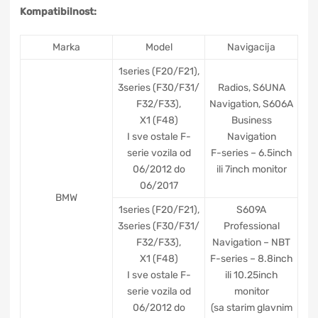
Kompatibilnost:
Marka
Model
Navigacija
1series (F20/F21),
3series (F30/F31/
Radios, S6UNA
F32/F33),
Navigation, S606A
X1 (F48)
Business
I sve ostale F-
Navigation
serie vozila od
F-series – 6.5inch
06/2012 do
ili 7inch monitor
06/2017
BMW
1series (F20/F21),
S609A
3series (F30/F31/
Professional
F32/F33),
Navigation – NBT
X1 (F48)
F-series – 8.8inch
I sve ostale F-
ili 10.25inch
serie vozila od
monitor
06/2012 do
(sa starim glavnim