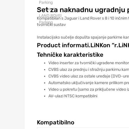
Set za naknadnu ugradnju 
Kompatibilan s Jaguar i Land Rover s 8 i 10 inčni
tvornički sustav
Instalacijsko sučelje dopušta spajanje parkirne ka
Product informati.LiNKon “r.Li
Tehničke karakteristike
Video inserter za tvornički ugrađene monito
CVBS ulaz za prednju i stražnju parkirnu ka
CVBS video ulaz za ostale uređaje (DVD-ure
Automatsko uključivanje kamere prilikom pr
Video u pokretu (samo za priključene video i
AV-ulazi NTSC kompatibilni
Kompatibilno