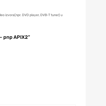
eo izvora(npr. DVD player, DVB-T tuner) u
6- pnp APIX2”