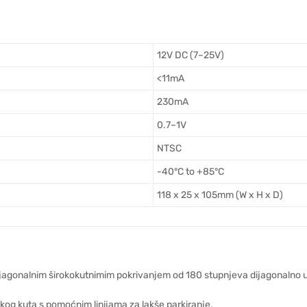
12V DC (7~25V)
<11mA
230mA
0.7~1V
NTSC
-40°C to +85°C
118 x 25 x 105mm (W x H x D)
agonalnim širokokutnimim pokrivanjem od 180 stupnjeva dijagonalno u cr
kog kuta s pomoćnim linijama za lakše parkiranje.