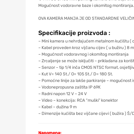
Mogućnost vodoravne baze i okomitog montiranja. 
OVA KAMERA MANJA JE OD STANDARDNE VELIČIN
Specifikacije proizvoda :
– Mini kamera u nehrđajućem metalnom kućištu ( c
– Kabel proveden kroz vijčanu cijev ( u bužiru ) 8 
– Mogućnost vodoravnog i okomitog montiranja
– Zrcaljenje se može isključiti – prikladana za kor
– Senzor – tip 1/4 inča CMOS NTSC format, osjetljiv
– Kut V= 140 St./ O= 105 St./ D= 180 St.
– Pomoćne linije za lakše parkiranje – mogućnost i
– Vodonepropusna zaštita IP 69K
– Radni napon 12 V ~ 24 V
– Video – konekcija: RCA “muški” konektor
– Kabel – dužina 9 m
– Dimenzije kućišta bez vijčane cijevi ( bužira )
Napomena: