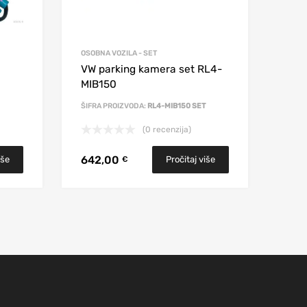
OSOBNA VOZILA - SET
VW parking kamera set RL4-
MIB150
ŠIFRA PROIZVODA:
RL4-MIB150 SET
(0 recenzija)
642,00
iše
Pročitaj više
€