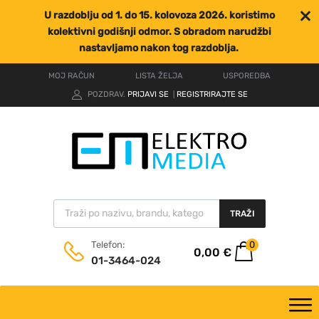
U razdoblju od 1. do 15. kolovoza 2026. koristimo
kolektivni godišnji odmor. S obradom narudžbi
nastavljamo nakon tog razdoblja.
MOJ RAČUN
LISTA ŽELJA
USPOREDBA
POZDRAV.
PRIJAVI SE
REGISTRIRAJTE SE
|
TRAŽI
0
Telefon:
0,00
€
01-3464-024