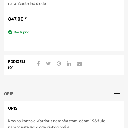
narančaste led diode
847,00
€
Dostupno
PODIJELI
(0)
OPIS
OPIS
Krovna konzola Warrior s narančastom lećom i 96 žuto-
narančaste led diode niskog pofila