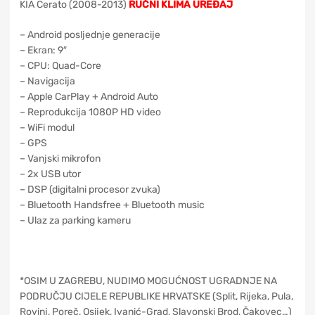
KIA Cerato (2008-2013)
RUČNI KLIMA UREĐAJ
– Android posljednje generacije
– Ekran: 9″
– CPU: Quad-Core
– Navigacija
– Apple CarPlay + Android Auto
– Reprodukcija 1080P HD video
– WiFi modul
– GPS
– Vanjski mikrofon
– 2x USB utor
– DSP (digitalni procesor zvuka)
– Bluetooth Handsfree + Bluetooth music
– Ulaz za parking kameru
*OSIM U ZAGREBU, NUDIMO MOGUĆNOST UGRADNJE NA
PODRUČJU CIJELE REPUBLIKE HRVATSKE (Split, Rijeka, Pula,
Rovinj, Poreč, Osijek, Ivanić-Grad, Slavonski Brod, Čakovec…)