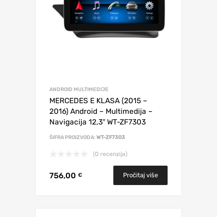
ANDROID MULTIMEDIJE
MERCEDES E KLASA (2015 –
2016) Android – Multimedija –
Navigacija 12,3″ WT-ZF7303
ŠIFRA PROIZVODA:
WT-ZF7303
(0 recenzija)
756,00
Pročitaj više
€