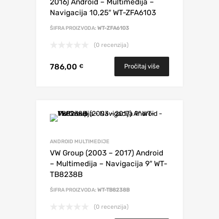
2016) Android – Multimedija –
Navigacija 10,25″ WT-ZFA6103
ŠIFRA PROIZVODA:
WT-ZFA6103
(0 recenzija)
786,00
Pročitaj više
€
ANDROID MULTIMEDIJE
VW Group (2003 – 2017) Android
– Multimedija – Navigacija 9″ WT-
TB8238B
ŠIFRA PROIZVODA:
WT-TB8238B
(0 recenzija)