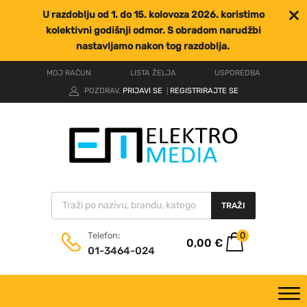
U razdoblju od 1. do 15. kolovoza 2026. koristimo
kolektivni godišnji odmor. S obradom narudžbi
nastavljamo nakon tog razdoblja.
MOJ RAČUN
LISTA ŽELJA
USPOREDBA
POZDRAV.
PRIJAVI SE
REGISTRIRAJTE SE
|
TRAŽI
0
Telefon:
0,00
€
01-3464-024