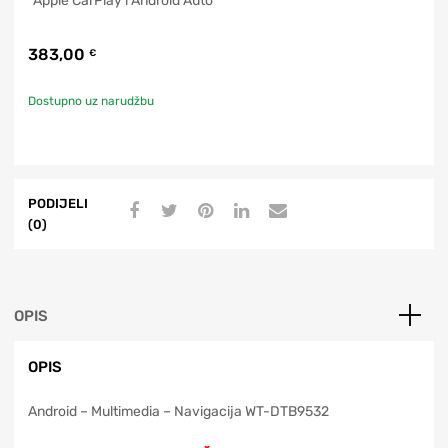
*Apple CarPlay i Android Auto
383,00
€
Dostupno uz narudžbu
PODIJELI
(0)
OPIS
OPIS
Android – Multimedia – Navigacija WT-DTB9532