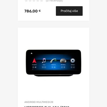
(0 recenzija)
786,00
Pročitaj više
€
ANDROID MULTIMEDIJE