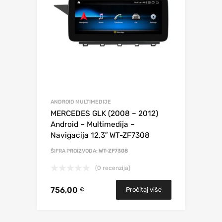
ANDROID MULTIMEDIJE
MERCEDES GLK (2008 – 2012)
Android – Multimedija –
Navigacija 12,3″ WT-ZF7308
ŠIFRA PROIZVODA:
WT-ZF7308
(0 recenzija)
756,00
Pročitaj više
€