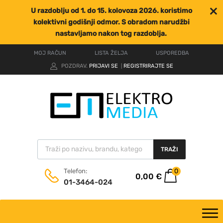
U razdoblju od 1. do 15. kolovoza 2026. koristimo
kolektivni godišnji odmor. S obradom narudžbi
nastavljamo nakon tog razdoblja.
MOJ RAČUN
LISTA ŽELJA
USPOREDBA
POZDRAV.
PRIJAVI SE
REGISTRIRAJTE SE
|
TRAŽI
0
Telefon:
0,00
€
01-3464-024