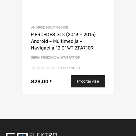
ANDROID MULTIMEDIJE
MERCEDES GLK (2013 – 2015)
Android – Multimedija –
Navigacija 12,3″ WT-ZFA7109
ŠIFRA PROIZVODA:
WT-ZFA7109
(0 recenzija)
828,00
Pročitaj više
€