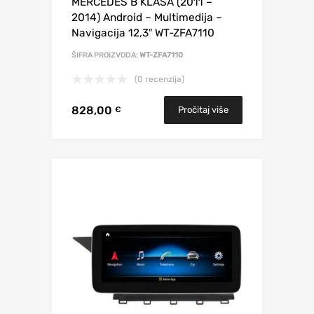
MERCEDES B KLASA (2011 –
2014) Android – Multimedija –
Navigacija 12,3″ WT-ZFA7110
ŠIFRA PROIZVODA:
WT-ZFA7110
(0 recenzija)
828,00
Pročitaj više
€