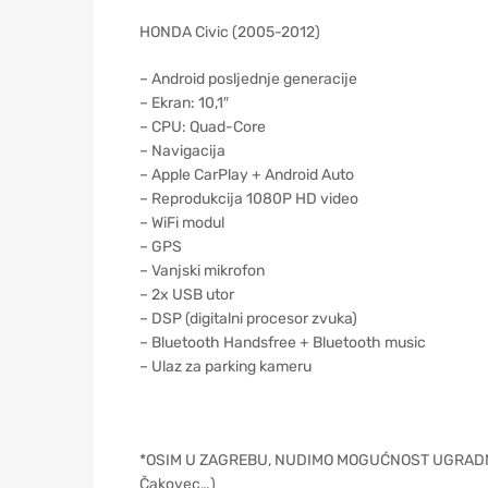
HONDA Civic (2005-2012)
– Android posljednje generacije
– Ekran: 10,1″
– CPU: Quad-Core
– Navigacija
– Apple CarPlay + Android Auto
– Reprodukcija 1080P HD video
– WiFi modul
– GPS
– Vanjski mikrofon
– 2x USB utor
– DSP (digitalni procesor zvuka)
– Bluetooth Handsfree + Bluetooth music
– Ulaz za parking kameru
*OSIM U ZAGREBU, NUDIMO MOGUĆNOST UGRADNJE NA
Čakovec…)