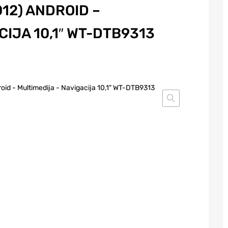
012) ANDROID –
IJA 10,1″ WT-DTB9313