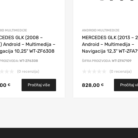
ID MULTIMEDIJE
ANDROID MULTIMEDIJE
CEDES GLK (2008 –
MERCEDES GLK (2013 – 2
) Android – Multimedija –
Android – Multimedija –
gacija 10,25″ WT-ZF6308
Navigacija 12,3″ WT-ZFA
 PROIZVODA:
WT-ZF6308
ŠIFRA PROIZVODA:
WT-ZFA7109
(0 recenzija)
(0 recenzija)
,00
828,00
Pročitaj više
Pročitaj v
€
€