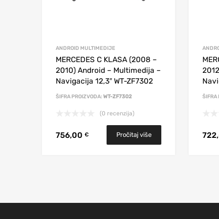
ANDROID MULTIMEDIJE
ANDRO
MERCEDES C KLASA (2008 –
MER
2010) Android – Multimedija –
2012
Navigacija 12,3″ WT-ZF7302
Navi
ŠIFRA PROIZVODA:
WT-ZF7302
ŠIFRA
(0 recenzija)
756,00
722
Pročitaj više
€