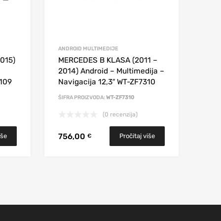
ANDROID MULTIMEDIJE
015)
MERCEDES B KLASA (2011 –
2014) Android – Multimedija –
7109
Navigacija 12,3″ WT-ZF7310
ŠIFRA PROIZVODA:
WT-ZF7310
(0 recenzija)
756,00
iše
Pročitaj više
€