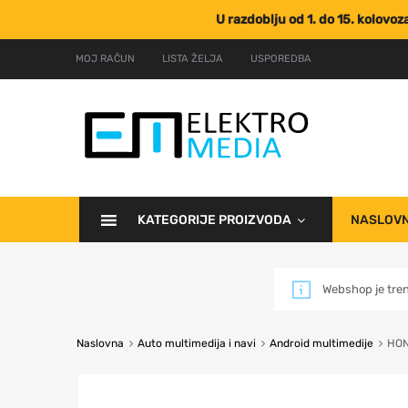
U razdoblju od 1. do 15. kolovo
MOJ RAČUN
LISTA ŽELJA
USPOREDBA
KATEGORIJE PROIZVODA
NASLOV
Webshop je tre
Naslovna
Auto multimedija i navi
Android multimedije
HON