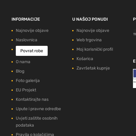
INFORMACIJE
U NAŠOJ PONUDI
P
Najnovije objave
Najnovije objave
Naslovnica
Web trgovina
Moj korisnički profil
Povrat robe
Košarica
E
O nama
Završetak kupnje
Blog
Foto galerija
EU Projekt
Kontaktirajte nas
Upute i pravne odredbe
Uvjeti zaštite osobnih
podataka
Pravila o kolačićima