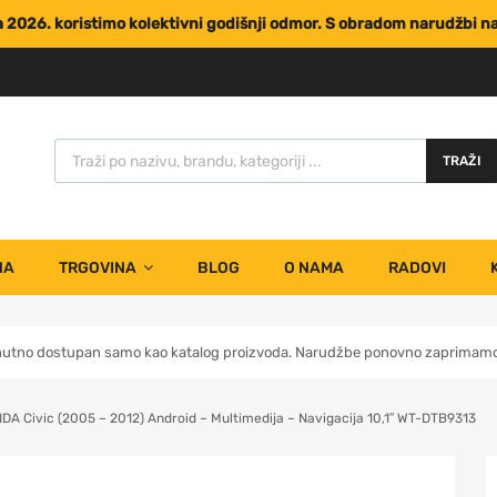
za 2026. koristimo kolektivni godišnji odmor. S obradom narudžbi 
TRAŽI
NA
TRGOVINA
BLOG
O NAMA
RADOVI
nutno dostupan samo kao katalog proizvoda. Narudžbe ponovno zaprimamo 
DA Civic (2005 – 2012) Android – Multimedija – Navigacija 10,1″ WT-DTB9313