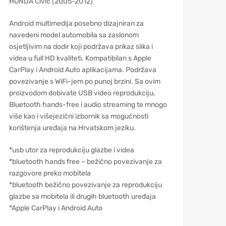
HONDA Civic (2005-2012)
Android multimedija posebno dizajniran za
navedeni model automobila sa zaslonom
osjetljivim na dodir koji podržava prikaz slika i
videa u full HD kvaliteti. Kompatibilan s Apple
CarPlay i Android Auto aplikacijama. Podržava
povezivanje s WiFi-jem po punoj brzini. Sa ovim
proizvodom dobivate USB video reprodukciju,
Bluetooth hands-free i audio streaming te mnogo
više kao i višejezični izbornik sa mogućnosti
korištenja uređaja na Hrvatskom jeziku.
*usb utor za reprodukciju glazbe i videa
*bluetooth hands free – bežično povezivanje za
razgovore preko mobitela
*bluetooth bežično povezivanje za reprodukciju
glazbe sa mobitela ili drugih bluetooth uređaja
*Apple CarPlay i Android Auto