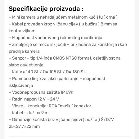
Specifikacije proizvoda :
– Mini kamera u nehrđajućem metalnom kućištu ( crna )
– Kabel proveden kroz vijčanu cijev ( u bužiru ) 8 mm sa
kontra vijkom
– Mogućnost vodoravnog i okomitog montiranja
– Zrcaljenje se može isključiti – prikladana za korištenje i kao
prednja kamera
– Senzor – tip 1/4 inča CMOS NTSC format, osjetljivost na
slabo osvjetljenje
– Kut V= 140 St./ O= 105 St./ D= 180 St.
– Pomoćne linije za lakše parkiranje – mogućnost
isključivanja
– Vodonepropusna zaštita IP 69K
– Radni napon 12 V ~ 24 V
– Video – konekcija: RCA “muški” konektor
– Kabel – dužina 9 m
– Dimenzije kućišta bez vijčane cijevi ( bužira ) Š/D/V
25×27.7×22 mm