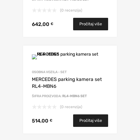
(0 recenzija)
642,00
Pročitaj više
€
OSOBNA VOZILA - SET
MERCEDES parking kamera set
RL4-MBN6
ŠIFRA PROIZVODA:
RL4-MBN6 SET
(0 recenzija)
514,00
Pročitaj više
€