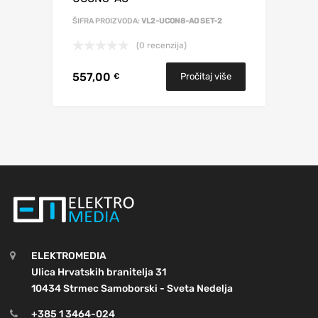
ŠIFRA PROIZVODA:
VL2-UCON8-AO SET-2
(0 recenzija)
557,00
Pročitaj više
€
ELEKTROMEDIA
Ulica Hrvatskih branitelja 31
10434 Strmec Samoborski - Sveta Nedelja
+385 1 3464-024