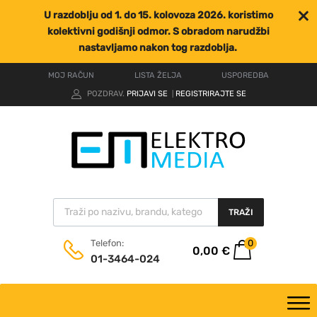
U razdoblju od 1. do 15. kolovoza 2026. koristimo
kolektivni godišnji odmor. S obradom narudžbi
nastavljamo nakon tog razdoblja.
MOJ RAČUN
LISTA ŽELJA
USPOREDBA
POZDRAV.
PRIJAVI SE
REGISTRIRAJTE SE
|
TRAŽI
0
Telefon:
0,00
€
01-3464-024