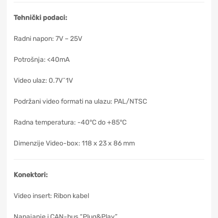
Tehnički podaci:
Radni napon: 7V – 25V
Potrošnja: <40mA
Video ulaz: 0.7V˜1V
Podržani video formati na ulazu: PAL/NTSC
Radna temperatura: -40°C do +85°C
Dimenzije Video-box: 118 x 23 x 86 mm
Konektori:
Video insert: Ribon kabel
Napajanje i CAN-bus “Plug&Play”