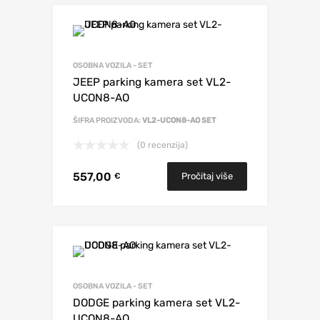
OSOBNA VOZILA - SET
JEEP parking kamera set VL2-
UCON8-AO
ŠIFRA PROIZVODA:
VL2-UCON8-AO SET
(0 recenzija)
557,00
Pročitaj više
€
OSOBNA VOZILA - SET
DODGE parking kamera set VL2-
UCON8-AO