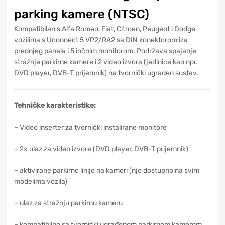
parking kamere (NTSC)
Kompatibilan s Alfa Romeo, Fiat, Citroen, Peugeot i Dodge
vozilima s Uconnect 5 VP2/RA2 sa DIN konektorom iza
prednjeg panela i 5 inčnim monitorom. Podržava spajanje
stražnje parkirne kamere i 2 video izvora (jedinice kao npr.
DVD player, DVB-T prijemnik) na tvornički ugrađen sustav.
Tehničke karakteristike:
– Video inserter za tvornički instalirane monitore
– 2x ulaz za video izvore (DVD player, DVB-T prijemnik)
– aktivirane parkirne linije na kameri (nje dostupno na svim
modelima vozila)
– ulaz za stražnju parkirnu kameru
– kompatibilno sa tvornički ugrađenom parkirnom kamerom