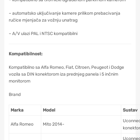
– automatsko uključivanje kamere prilikom prebacivanja
ručice mjenjača za vožnju unatrag
– A/V ulazi PAL i NTSC kompatibilni
Kompatibilnost:
Kompatibilno sa Alfa Romeo, Fiat, Citroen, Peugeot i Dodge
vozila sa DIN konektorom iza prednjeg panela i 5 inčnim
monitorom
Brand
Marka
Model
Sustav
Uconnec
Alfa Romeo
Mito 2014-
konektor
Uconnec