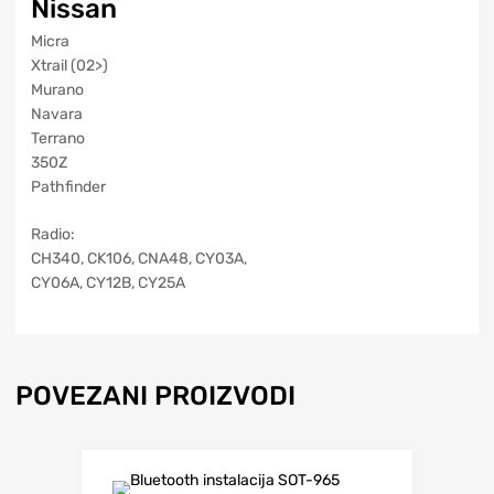
Nissan
Micra
Xtrail (02>)
Murano
Navara
Terrano
350Z
Pathfinder
Radio:
CH340, CK106, CNA48, CY03A,
CY06A, CY12B, CY25A
POVEZANI PROIZVODI