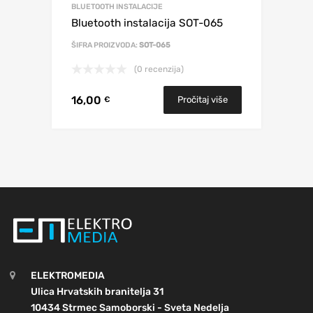
BLUETOOTH INSTALACIJE
Bluetooth instalacija SOT-065
ŠIFRA PROIZVODA:
SOT-065
(0 recenzija)
16,00
Pročitaj više
€
ELEKTROMEDIA
Ulica Hrvatskih branitelja 31
10434 Strmec Samoborski - Sveta Nedelja