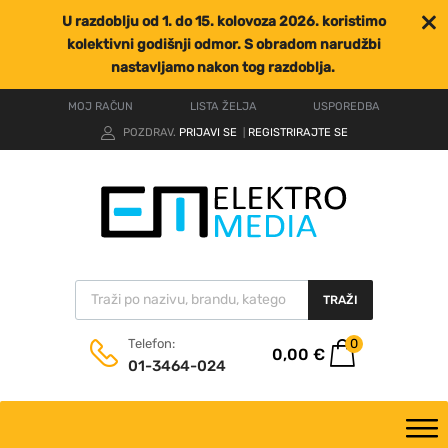
U razdoblju od 1. do 15. kolovoza 2026. koristimo
kolektivni godišnji odmor. S obradom narudžbi
nastavljamo nakon tog razdoblja.
MOJ RAČUN
LISTA ŽELJA
USPOREDBA
POZDRAV.
PRIJAVI SE
REGISTRIRAJTE SE
|
TRAŽI
0
Telefon:
0,00
€
01-3464-024