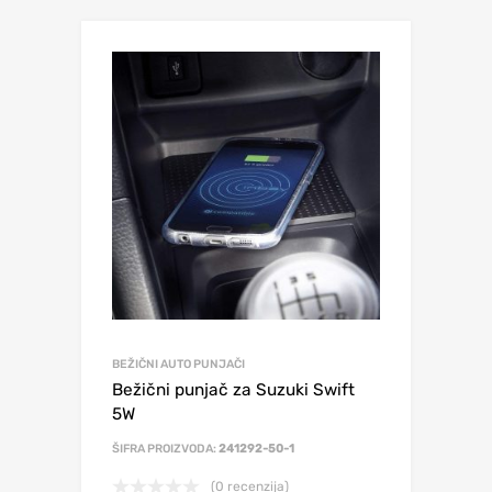
BEŽIČNI AUTO PUNJAČI
Bežični punjač za Suzuki Swift
5W
ŠIFRA PROIZVODA:
241292-50-1
(0 recenzija)