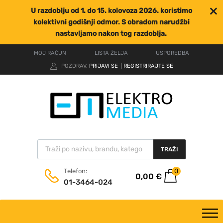
U razdoblju od 1. do 15. kolovoza 2026. koristimo
kolektivni godišnji odmor. S obradom narudžbi
nastavljamo nakon tog razdoblja.
MOJ RAČUN
LISTA ŽELJA
USPOREDBA
POZDRAV.
PRIJAVI SE
REGISTRIRAJTE SE
|
TRAŽI
0
Telefon:
0,00
€
01-3464-024