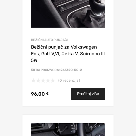
BEŽIČNI AUTO PUNJAČI
Bežični punjač za Volkswagen
Eos, Golf V,VI, Jetta V, Scirocco III
5W
ŠIFRA PROIZVODA:
241320-50-2
(0 recenzija)
96,00
Pročitaj više
€