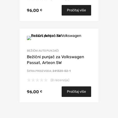
96,00
Pročitaj više
€
BEŽIČNI AUTO PUNJAČI
Bežični punjač za Volkswagen
Passat, Arteon 5W
ŠIFRA PROIZVODA:
241320-52-1
(0 recenzija)
96,00
Pročitaj više
€