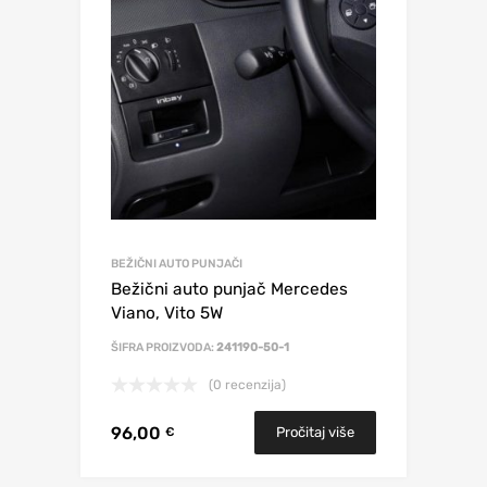
BEŽIČNI AUTO PUNJAČI
Bežični auto punjač Mercedes
Viano, Vito 5W
ŠIFRA PROIZVODA:
241190-50-1
(0 recenzija)
96,00
Pročitaj više
€