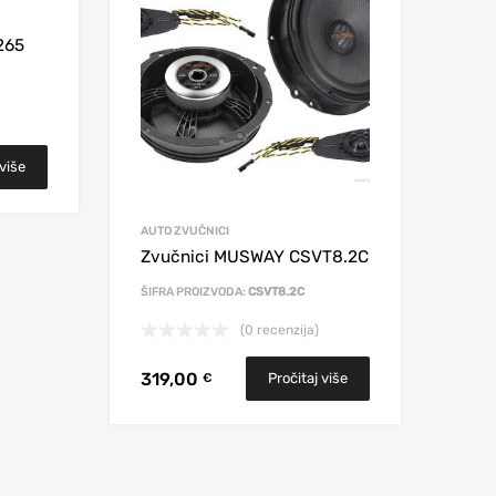
265
 više
AUTO ZVUČNICI
Zvučnici MUSWAY CSVT8.2C
ŠIFRA PROIZVODA:
CSVT8.2C
(0 recenzija)
319,00
Pročitaj više
€