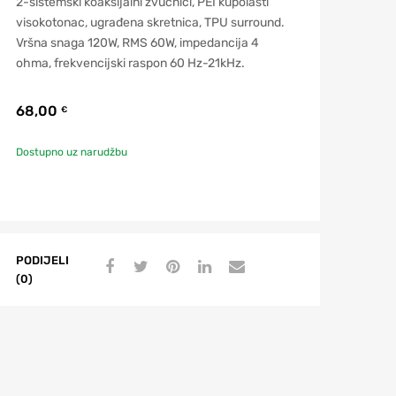
2-sistemski koaksijalni zvučnici, PEI kupolasti
visokotonac, ugrađena skretnica, TPU surround.
Vršna snaga 120W, RMS 60W, impedancija 4
ohma, frekvencijski raspon 60 Hz-21kHz.
68,00
€
Dostupno uz narudžbu
PODIJELI
(0)