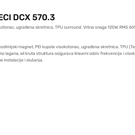
ECI DCX 570.3
isokotonac, ugrađena skretnica, TPU surround. Vršna snaga 120W, RMS 6
odimijski magnet, PEI kupola visokotonac, ugrađena skretnica, TPU (Ter
lagana, ali kruta struktura osigurava linearni odziv frekvencije i visoku
 instalacije i slušanja.