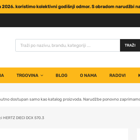
za 2026. koristimo kolektivni godišnji odmor. S obradom narudžbi 
TRAŽI
NA
TRGOVINA
BLOG
O NAMA
RADOVI
nutno dostupan samo kao katalog proizvoda. Narudžbe ponovno zaprimamo 
ci HERTZ DIECI DCX 570.3