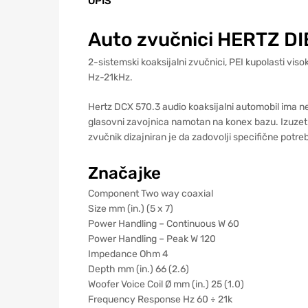
OPIS
Auto zvučnici HERTZ DI
2-sistemski koaksijalni zvučnici, PEI kupolasti v
Hz-21kHz.
Hertz DCX 570.3 audio koaksijalni automobil ima ne
glasovni zavojnica namotan na konex bazu. Izuzetno 
zvučnik dizajniran je da zadovolji specifične potrebe
Značajke
Component Two way coaxial
Size mm (in.) (5 x 7)
Power Handling – Continuous W 60
Power Handling – Peak W 120
Impedance Ohm 4
Depth mm (in.) 66 (2.6)
Woofer Voice Coil Ø mm (in.) 25 (1.0)
Frequency Response Hz 60 ÷ 21k