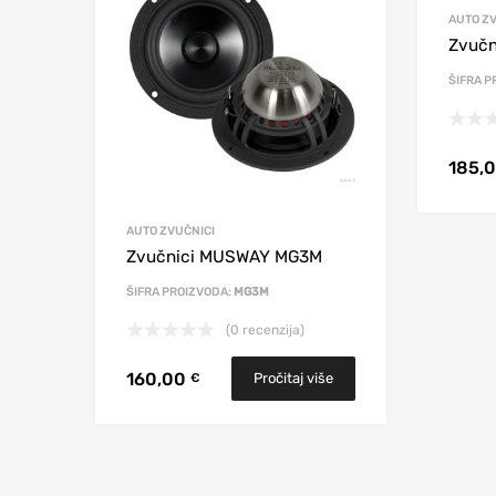
AUTO ZV
Zvuč
ŠIFRA P
185,
AUTO ZVUČNICI
Zvučnici MUSWAY MG3M
ŠIFRA PROIZVODA:
MG3M
(0 recenzija)
160,00
Pročitaj više
€