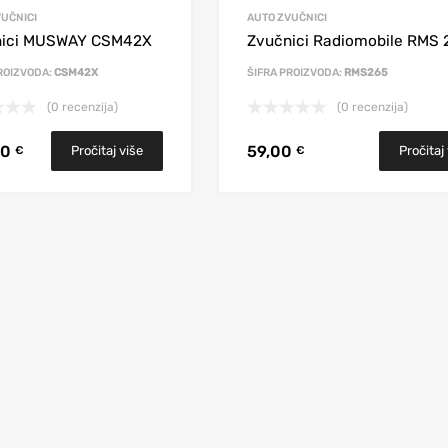
UČNICI
AUTO ZVUČNICI
nici MUSWAY CSM42X
Zvučnici Radiomobile RMS 
ROIZVODA:
CSM42X
ŠIFRA PROIZVODA:
RMS265
(0 recenzija)
(0 recenzija)
00
59,00
Pročitaj više
Pročitaj
€
€