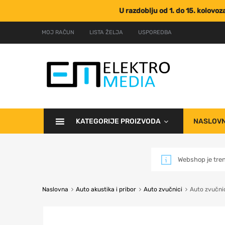
U razdoblju od 1. do 15. kolovo
MOJ RAČUN
LISTA ŽELJA
USPOREDBA
KATEGORIJE PROIZVODA
NASLOV
Webshop je tre
Naslovna
Auto akustika i pribor
Auto zvučnici
Auto zvučni