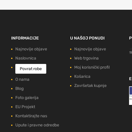
INFORMACIJE
U NAŠOJ PONUDI
P
Najnovije objave
Najnovije objave
Naslovnica
Web trgovina
Moj korisnički profil
Povrat robe
Košarica
E
O nama
Završetak kupnje
Blog
Foto galerija
EU Projekt
Kontaktirajte nas
Upute i pravne odredbe