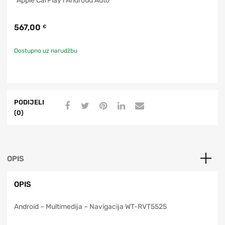
*Apple CarPlay i Androud Auto
567,00
€
Dostupno uz narudžbu
PODIJELI
(0)
OPIS
OPIS
Android – Multimedija – Navigacija WT-RVT5525