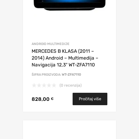
ANDROID MULTIMEDIJE
MERCEDES B KLASA (2011 –
2014) Android – Multimedija –
Navigacija 12,3″ WT-ZFA7110
ŠIFRA PROIZVODA:
WT-ZFA7110
(0 recenzija)
828,00
Pročitaj više
€