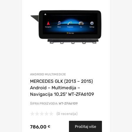
ANDROID MULTIMEDIJE
MERCEDES GLK (2013 – 2015)
Android – Multimedija –
Navigacija 10,25″ WT-ZFA6109
ŠIFRA PROIZVODA:
WT-ZFA6109
(0 recenzija)
786,00
Pročitaj više
€