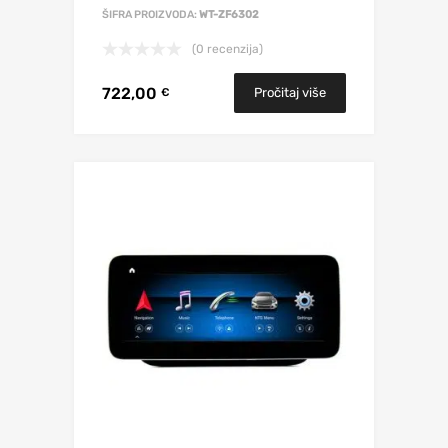
ŠIFRA PROIZVODA:
WT-ZF6302
(0 recenzija)
722,00
Pročitaj više
€