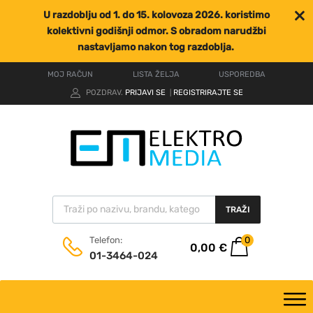
U razdoblju od 1. do 15. kolovoza 2026. koristimo
kolektivni godišnji odmor. S obradom narudžbi
nastavljamo nakon tog razdoblja.
MOJ RAČUN
LISTA ŽELJA
USPOREDBA
POZDRAV.
PRIJAVI SE
REGISTRIRAJTE SE
|
TRAŽI
0
Telefon:
0,00
€
01-3464-024