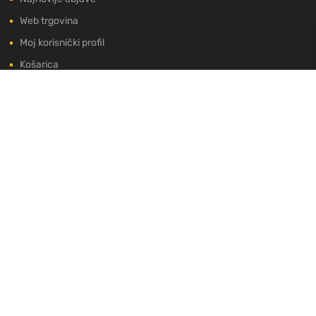
Web trgovina
Moj korisnički profil
Košarica
Završetak kupnje
PRIHVAĆAMO:
EU PROJEKT