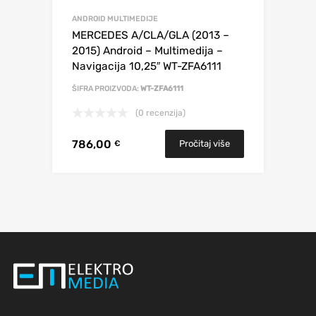
ANDROID MULTIMEDIJE
MERCEDES A/CLA/GLA (2013 –
2015) Android – Multimedija –
Navigacija 10,25″ WT-ZFA6111
ŠIFRA PROIZVODA:
WT-ZFA6111
(0 recenzija)
786,00
Pročitaj više
€