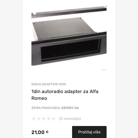
RADIO ADAPTERI 1DIN
1din autoradio adapter za Alfa
Romeo
ŠIFRA PROIZVODA:
281001-06
(0 recenzija)
21,00
Pročitaj više
€