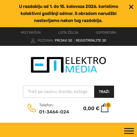
U razdoblju od 1. do 15. kolovoza 2026. koristimo
kolektivni godišnji odmor. S obradom narudžbi
nastavljamo nakon tog razdoblja.
MOJ RAČUN
LISTA ŽELJA
USPOREDBA
POZDRAV.
PRIJAVI SE
REGISTRIRAJTE SE
|
TRAŽI
0
Telefon:
0,00
€
01-3464-024