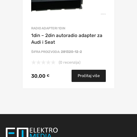
RADIO ADAPTERI 1DIN
1din – 2din autoradio adapter za
Audi i Seat
ŠIFRA PROIZVODA:
281320-12-2
(0 recenzija)
30,00
Pročitaj više
€