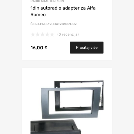
RADIO ADAPTERI 1DIN
1din autoradio adapter za Alfa
Romeo
ŠIFRA PROIZVODA:
281001-02
(0 recenzija)
16,00
Pročitaj više
€