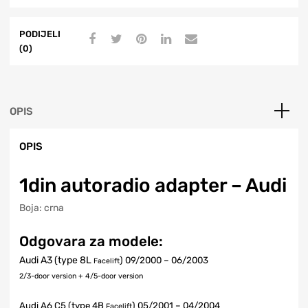
PODIJELI
(0)
OPIS
OPIS
1din autoradio adapter – Audi
Boja: crna
Odgovara za modele:
Audi A3 (type 8L
) 09/2000 – 06/2003
Facelift
2/3-door version + 4/5-door version
Audi A6 C5 (type 4B
) 05/2001 – 04/2004
Facelift