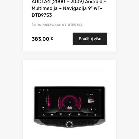
AUDI A4 (2000 – 2009) Android –
Multimedija – Navigacija 9″ WT-
DTB9753
ŠIFRA PROIZVODA:
WT-DTB9753
383,00
Pročitaj više
€