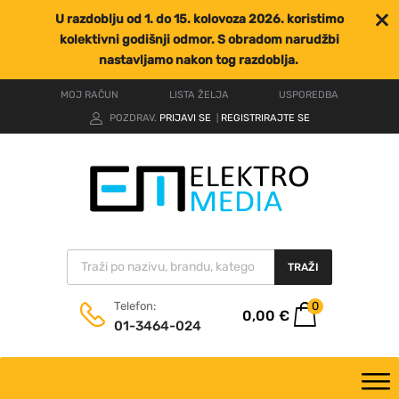
U razdoblju od 1. do 15. kolovoza 2026. koristimo
kolektivni godišnji odmor. S obradom narudžbi
nastavljamo nakon tog razdoblja.
MOJ RAČUN
LISTA ŽELJA
USPOREDBA
POZDRAV.
PRIJAVI SE
REGISTRIRAJTE SE
|
TRAŽI
0
Telefon:
0,00
€
01-3464-024