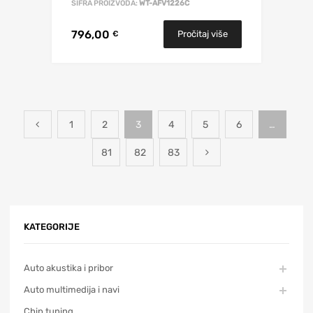
ŠIFRA PROIZVODA:
WT-AFV1226C
796,00
Pročitaj više
€
1
2
3
4
5
6
…
81
82
83
KATEGORIJE
Auto akustika i pribor
Auto multimedija i navi
Chip tuning