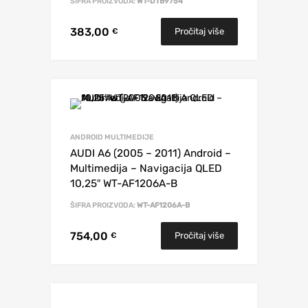
ŠIFRA PROIZVODA:
WT-DTB9754
383,00
Pročitaj više
€
ANDROID MULTIMEDIJE
AUDI A6 (2005 – 2011) Android –
Multimedija – Navigacija QLED
10,25″ WT-AF1206A-B
ŠIFRA PROIZVODA:
WT-AF1206A-B
754,00
Pročitaj više
€