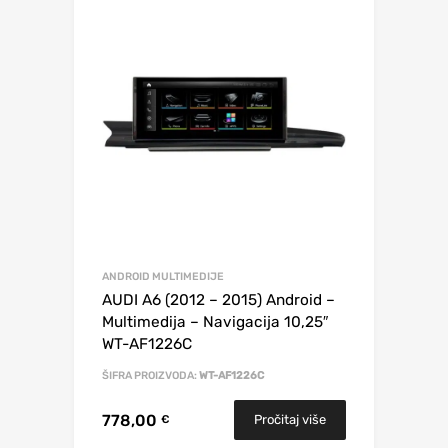
ANDROID MULTIMEDIJE
AUDI A6 (2012 – 2015) Android –
Multimedija – Navigacija 10,25″
WT-AF1226C
ŠIFRA PROIZVODA:
WT-AF1226C
778,00
Pročitaj više
€