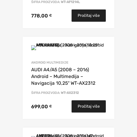
ŠIFRA PROIZVODA:
WT-AF1214L
778,00
Pročitaj više
€
ANDROID MULTIMEDIJE
AUDI A4/A5 (2008 – 2016)
Android – Multimedija –
Navigacija 10,25″ WT-AX2312
ŠIFRA PROIZVODA:
WT-AX2312
699,00
Pročitaj više
€