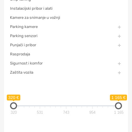
Instalacijski pribor i alati
Kamere za snimanje u vožnji
Parking kamere
Parking senzori
Punjači i pribor
Rasprodaja
Sigurnost i komfor
Zaštita vozila
320 €
1 165 €
320
531
743
954
1 165