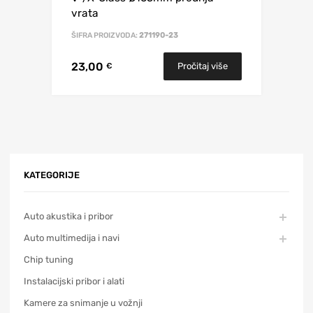
vrata
ŠIFRA PROIZVODA:
271190-23
23,00
Pročitaj više
€
KATEGORIJE
Auto akustika i pribor
Auto multimedija i navi
Chip tuning
Instalacijski pribor i alati
Kamere za snimanje u vožnji