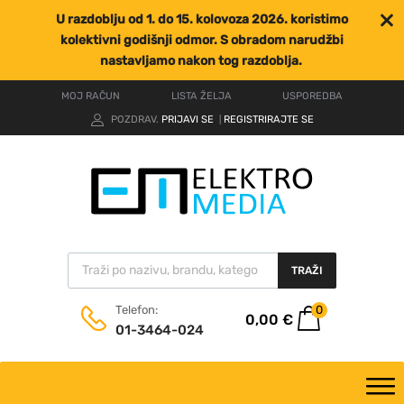
U razdoblju od 1. do 15. kolovoza 2026. koristimo
kolektivni godišnji odmor. S obradom narudžbi
nastavljamo nakon tog razdoblja.
MOJ RAČUN
LISTA ŽELJA
USPOREDBA
POZDRAV.
PRIJAVI SE
REGISTRIRAJTE SE
|
TRAŽI
0
Telefon:
0,00
€
01-3464-024