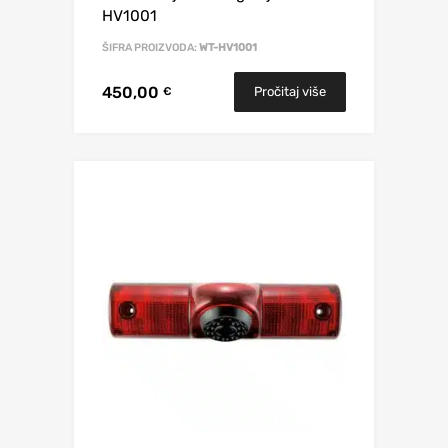
HV1001
ŠIFRA PROIZVODA:
WT-HV1001
450,00
Pročitaj više
€