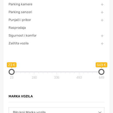
Parking kamere
Parking senzori
Punjači i pribor
Rasprodaja
Sigurnost i komfor
Zaštita vozila
23 €
649 €
23
180
336
493
649
MARKA VOZILA