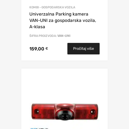
KOMBI - GOSPODARSKA VOZILA
Univerzalna Parking kamera
VAN-UNI za gospodarska vozila,
A-klasa
ŠIFRA PROIZVODA:
VAN-UNI
159,00
Pročitaj više
€