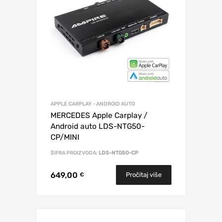
APPLE CARPLAY - ANDROID AUTO
MERCEDES Apple Carplay /
Android auto LDS-NTG50-
CP/MINI
ŠIFRA PROIZVODA:
LDS-NTG50-CP
649,00
Pročitaj više
€