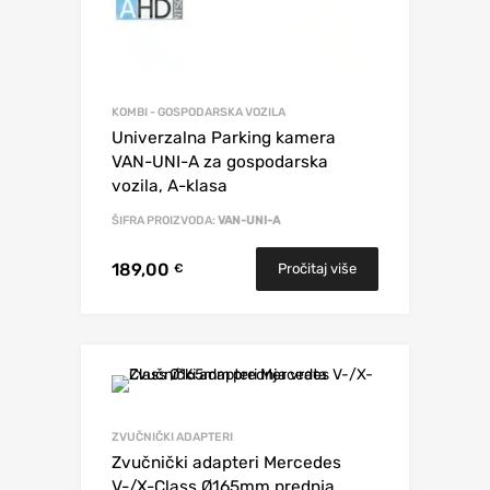
KOMBI - GOSPODARSKA VOZILA
Univerzalna Parking kamera
VAN-UNI-A za gospodarska
vozila, A-klasa
ŠIFRA PROIZVODA:
VAN-UNI-A
189,00
Pročitaj više
€
ZVUČNIČKI ADAPTERI
Zvučnički adapteri Mercedes
V-/X-Class Ø165mm prednja