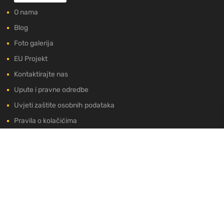
O nama
Blog
Foto galerija
EU Projekt
Kontaktirajte nas
Upute i pravne odredbe
Uvjeti zaštite osobnih podataka
Pravila o kolačićima
U NAŠOJ PONUDI
Najnovije objave
Web trgovina
Moj korisnički profil