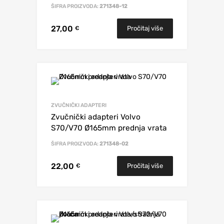
ŠIFRA PROIZVODA:
271348-12
27,00
Pročitaj više
€
ZVUČNIČKI ADAPTERI
Zvučnički adapteri Volvo
S70/V70 Ø165mm prednja vrata
ŠIFRA PROIZVODA:
271348-02
22,00
Pročitaj više
€