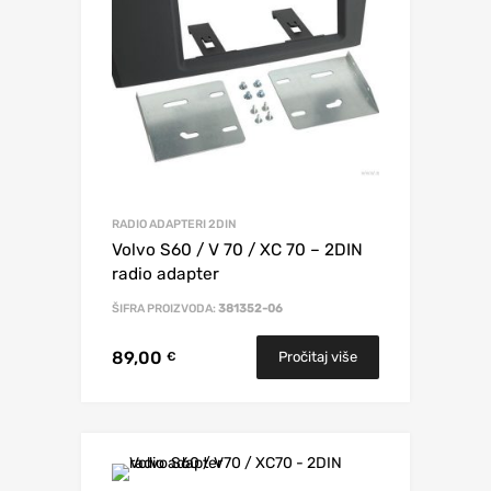
RADIO ADAPTERI 2DIN
Volvo S60 / V 70 / XC 70 – 2DIN
radio adapter
ŠIFRA PROIZVODA:
381352-06
89,00
Pročitaj više
€