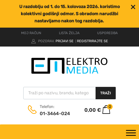
U razdoblju od 1. do 15. kolovoza 2026. koristimo
kolektivni godišnji odmor. S obradom narudžbi
nastavljamo nakon tog razdoblja.
MOJ RAČUN
LISTA ŽELJA
USPOREDBA
POZDRAV.
PRIJAVI SE
REGISTRIRAJTE SE
|
TRAŽI
0
Telefon:
0,00
€
01-3464-024