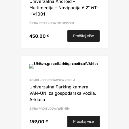
Univerzalna Android –
Multimedija – Navigacija 6.2″ WT-
HV1001
ŠIFRA PROIZVODA:
WT-HV1001
450,00
Pročitaj više
€
KOMBI - GOSPODARSKA VOZILA
Univerzalna Parking kamera
VAN-UNI za gospodarska vozila,
A-klasa
ŠIFRA PROIZVODA:
VAN-UNI
159,00
Pročitaj više
€