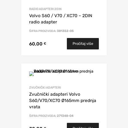
RADIO ADAPTERI 2DIN
Volvo S60 / V70 / XC70 – 2DIN
radio adapter
ŠIFRA PROIZVODA:
381352-05
60,00
Pročitaj više
€
ZVUČNIČKI ADAPTERI
Zvučnički adapteri Volvo
S60/V70/XC70 Ø165mm prednja
vrata
ŠIFRA PROIZVODA:
271348-04