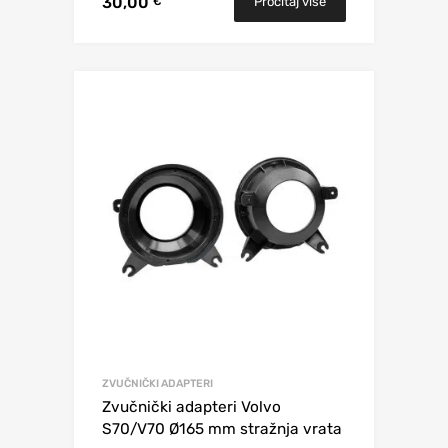
30,00
Pročitaj više
€
ZVUČNIČKI ADAPTERI
Zvučnički adapteri Volvo
S70/V70 Ø165 mm stražnja vrata