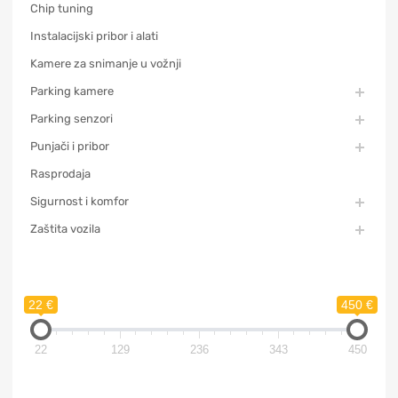
Chip tuning
Instalacijski pribor i alati
Kamere za snimanje u vožnji
Parking kamere
Parking senzori
Punjači i pribor
Rasprodaja
Sigurnost i komfor
Zaštita vozila
22 €
450 €
22
129
236
343
450