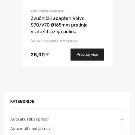
ZVUČNIČKI ADAPTERI
Zvučnički adapteri Volvo
S70/V70 Ø165mm prednja
vrata/stražnja polica
ŠIFRA PROIZVODA:
271348-03
28,00
Pročitaj više
€
KATEGORIJE
Auto akustika i pribor
Auto multimedija i navi