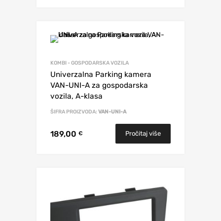
KOMBI - GOSPODARSKA VOZILA
Univerzalna Parking kamera
VAN-UNI-A za gospodarska
vozila, A-klasa
ŠIFRA PROIZVODA:
VAN-UNI-A
189,00
Pročitaj više
€