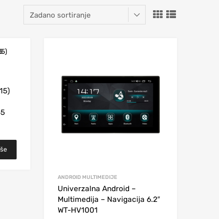
15)
55
iše
ANDROID MULTIMEDIJE
Univerzalna Android –
Multimedija – Navigacija 6.2″
WT-HV1001