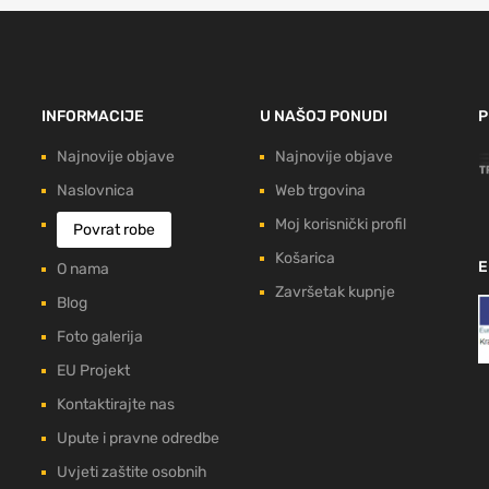
INFORMACIJE
U NAŠOJ PONUDI
P
Najnovije objave
Najnovije objave
Naslovnica
Web trgovina
Moj korisnički profil
Povrat robe
Košarica
E
O nama
Završetak kupnje
Blog
Foto galerija
EU Projekt
Kontaktirajte nas
Upute i pravne odredbe
Uvjeti zaštite osobnih