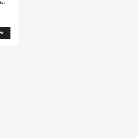
ka
iše