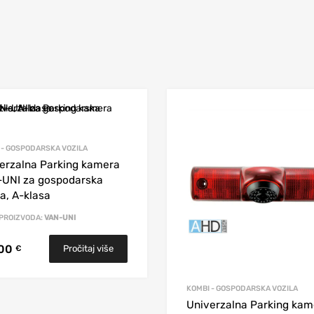
 - GOSPODARSKA VOZILA
erzalna Parking kamera
UNI za gospodarska
la, A-klasa
 PROIZVODA:
VAN-UNI
,00
Pročitaj više
€
KOMBI - GOSPODARSKA VOZILA
Univerzalna Parking kam