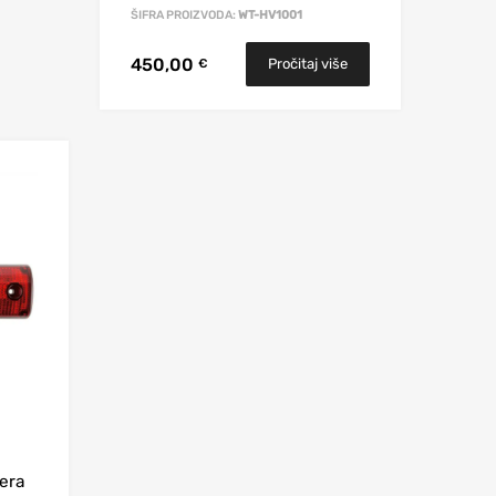
ŠIFRA PROIZVODA:
WT-HV1001
450,00
Pročitaj više
€
era