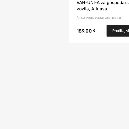
VAN-UNI-A za gospodars
vozila, A-klasa
ŠIFRA PROIZVODA:
VAN-UNI-A
189,00
Pročitaj v
€