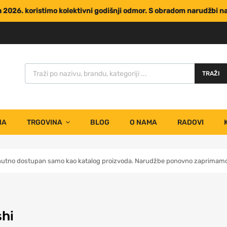
za 2026. koristimo kolektivni godišnji odmor. S obradom narudžbi 
TRAŽI
NA
TRGOVINA
BLOG
O NAMA
RADOVI
nutno dostupan samo kao katalog proizvoda. Narudžbe ponovno zaprimamo 
shi