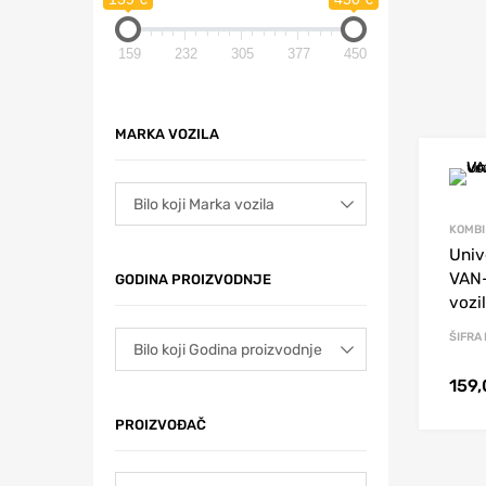
159
232
305
377
450
MARKA VOZILA
KOMBI
Univ
VAN-
GODINA PROIZVODNJE
vozi
ŠIFRA
159
PROIZVOĐAČ