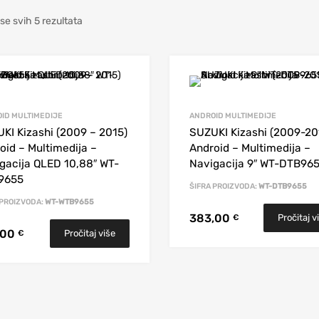
se svih 5 rezultata
ID MULTIMEDIJE
ANDROID MULTIMEDIJE
KI Kizashi (2009 – 2015)
SUZUKI Kizashi (2009-20
oid – Multimedija –
Android – Multimedija –
gacija QLED 10,88″ WT-
Navigacija 9″ WT-DTB96
9655
ŠIFRA PROIZVODA:
WT-DTB9655
 PROIZVODA:
WT-WTB9655
383,00
Pročitaj v
€
,00
Pročitaj više
€