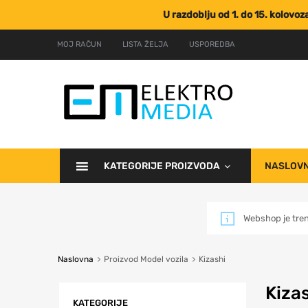
U razdoblju od 1. do 15. kolovo
MOJ RAČUN
LISTA ŽELJA
USPOREDBA
KATEGORIJE PROIZVODA
NASLOV
Webshop je tre
Naslovna
Proizvod Model vozila
Kizashi
Kiza
KATEGORIJE