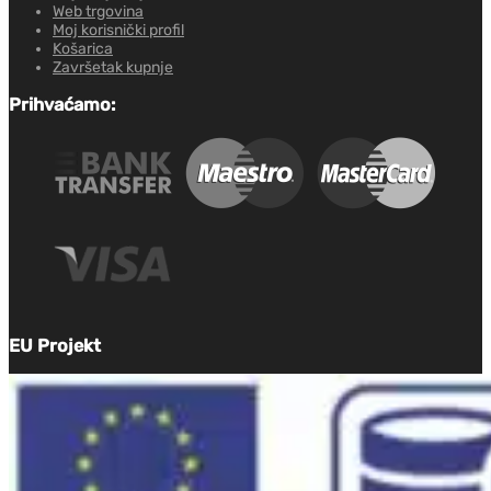
Web trgovina
Moj korisnički profil
Košarica
Završetak kupnje
Prihvaćamo:
EU Projekt