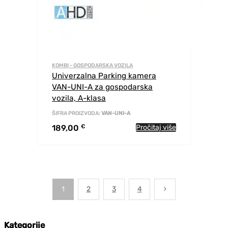
KOMBI - GOSPODARSKA VOZILA
Univerzalna Parking kamera
VAN-UNI-A za gospodarska
vozila, A-klasa
ŠIFRA PROIZVODA:
VAN-UNI-A
189,00
€
Pročitaj više
1
2
3
4
Kategorije