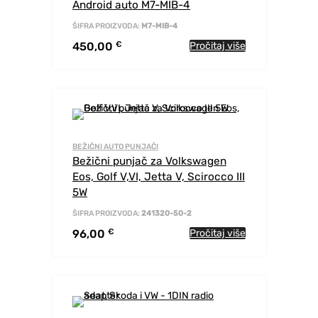
Android auto M7-MIB-4
ŠIFRA PROIZVODA:
M7-MIB-4
450,00
€
Pročitaj više
BEŽIČNI AUTO PUNJAČI
Bežični punjač za Volkswagen
Eos, Golf V,VI, Jetta V, Scirocco III
5W
ŠIFRA PROIZVODA:
241320-50-2
96,00
€
Pročitaj više