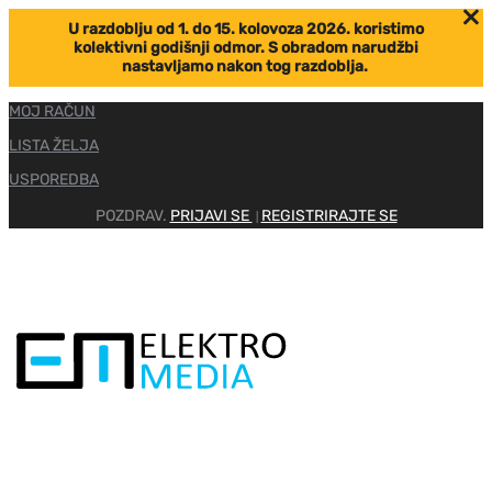
U razdoblju od 1. do 15. kolovoza 2026. koristimo
kolektivni godišnji odmor. S obradom narudžbi
nastavljamo nakon tog razdoblja.
MOJ RAČUN
LISTA ŽELJA
USPOREDBA
POZDRAV.
PRIJAVI SE
REGISTRIRAJTE SE
|