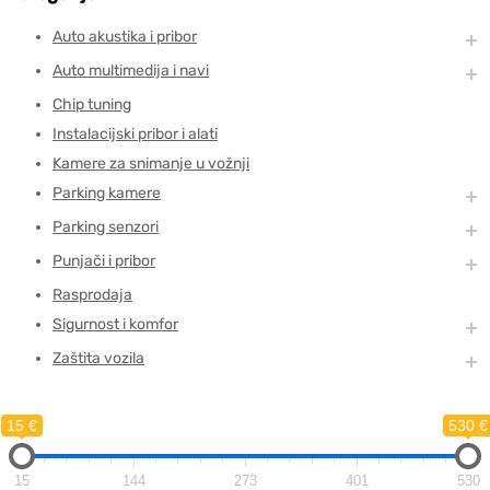
Auto akustika i pribor
Auto multimedija i navi
Chip tuning
Instalacijski pribor i alati
Kamere za snimanje u vožnji
Parking kamere
Parking senzori
Punjači i pribor
Rasprodaja
Sigurnost i komfor
Zaštita vozila
15 €
530 €
15
144
273
401
530