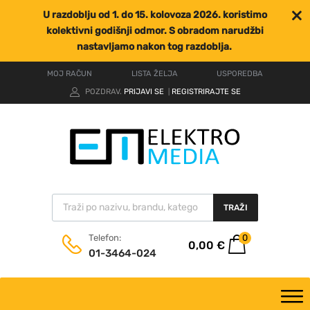
U razdoblju od 1. do 15. kolovoza 2026. koristimo
kolektivni godišnji odmor. S obradom narudžbi
nastavljamo nakon tog razdoblja.
MOJ RAČUN
LISTA ŽELJA
USPOREDBA
POZDRAV.
PRIJAVI SE
REGISTRIRAJTE SE
|
TRAŽI
0
Telefon:
0,00
€
01-3464-024