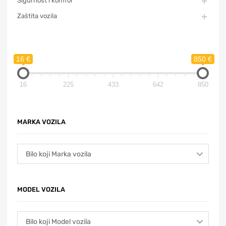
Sigurnost i komfor
Zaštita vozila
16 €
850 €
16
225
433
642
850
MARKA VOZILA
MODEL VOZILA