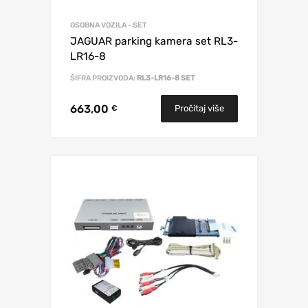
OSOBNA VOZILA - SET
JAGUAR parking kamera set RL3-
LR16-8
ŠIFRA PROIZVODA:
RL3-LR16-8 SET
663,00
Pročitaj više
€