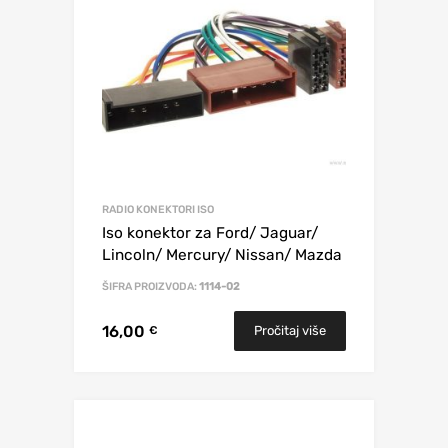
RADIO KONEKTORI ISO
Iso konektor za Ford/ Jaguar/
Lincoln/ Mercury/ Nissan/ Mazda
ŠIFRA PROIZVODA:
1114-02
16,00
Pročitaj više
€