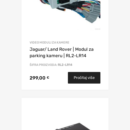
VIDEO MODULI ZA KAMERE
Jaguar/ Land Rover | Modul za
parking kameru | RL2-LR14
ŠIFRA PROIZVODA:
RL2-LR14
299,00
Pročitaj više
€