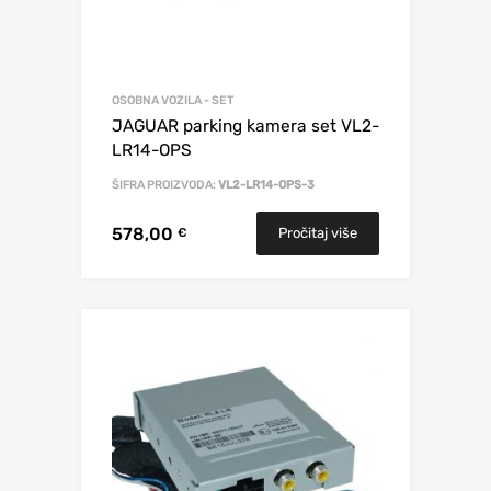
OSOBNA VOZILA - SET
JAGUAR parking kamera set VL2-
LR14-OPS
ŠIFRA PROIZVODA:
VL2-LR14-OPS-3
578,00
Pročitaj više
€