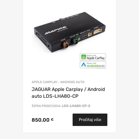
APPLE CARPLAY - ANDROID AUTO
JAGUAR Apple Carplay / Android
auto LDS-LHA80-CP
ŠIFRA PROIZVODA:
LDS-LHA80-CP-2
850,00
Pročitaj više
€