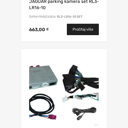
JAGUAR parking kamera set RL3-
LR16-10
ŠIFRA PROIZVODA:
RL3-LR16-10 SET
663,00
Pročitaj više
€