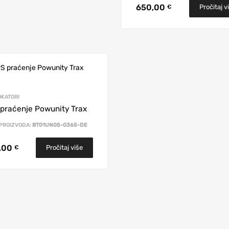
650,00
Pročitaj v
€
OKATORI
praćenje Powunity Trax
 PROIZVODA:
BT01UN05-0365-DE
,00
Pročitaj više
€