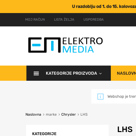
U razdoblju od 1. do 15. kolovo
MOJ RAČUN
LISTA ŽELJA
USPOREDBA
KATEGORIJE PROIZVODA
NASLOV
Webshop je tre
Naslovna
marke
Chrysler
LHS
LHS
KATEGORIJE