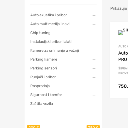
Prikazuje 
Auto akustika i pribor
Auto multimedija i navi
Chip tuning
Instalacijski pribor i alati
AUTO 
Kamere za snimanje u vožnji
Auto
PRO 
Parking kamere
Parking senzori
ŠIFRA
PROV
Punjači i pribor
750
Rasprodaja
Sigurnost i komfor
Zaštita vozila
200 €
750 €