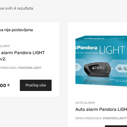
se svih 4 rezultata
ALARMI
 alarm Pandora LIGHT
v2.
 PROIZVODA:
PANDORA LIGHT
2
,00
Pročitaj više
€
AUTO ALARMI
Auto alarm Pandora LIG
ŠIFRA PROIZVODA:
PANDORA LIGHT