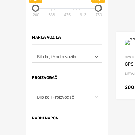
200
338
475
613
750
MARKA VOZILA
GPS L
GPS 
ŠIFRA
PROIZVOĐAČ
200
RADNI NAPON