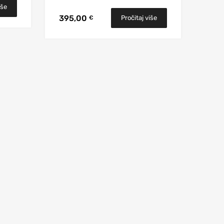
iše
395,00
Pročitaj više
€