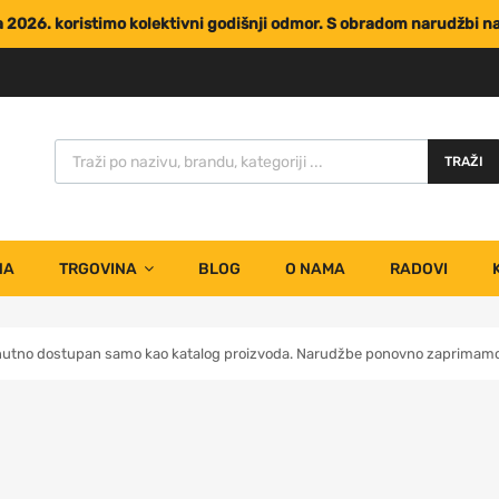
za 2026. koristimo kolektivni godišnji odmor. S obradom narudžbi 
TRAŽI
NA
TRGOVINA
BLOG
O NAMA
RADOVI
nutno dostupan samo kao katalog proizvoda. Narudžbe ponovno zaprimamo 