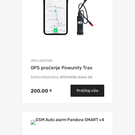
GPS LOKATORI
GPS praćenje Powunity Trax
ŠIFRA PROIZVODA:
BT01UN05-0365-DE
200,00
Pročitaj više
€