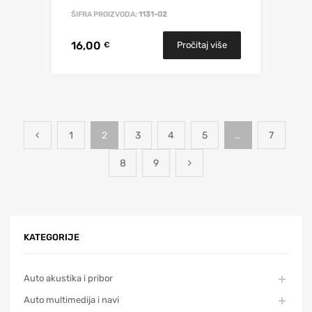
ŠIFRA PROIZVODA:
1131-02
16,00
Pročitaj više
€
1
2
3
4
5
…
7
8
9
KATEGORIJE
Auto akustika i pribor
Auto multimedija i navi