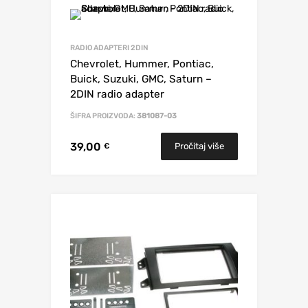
RADIO ADAPTERI 2DIN
Chevrolet, Hummer, Pontiac,
Buick, Suzuki, GMC, Saturn –
2DIN radio adapter
ŠIFRA PROIZVODA:
381087-03
39,00
Pročitaj više
€