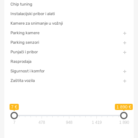
Chip tuning
Instalacijski pribor i alati
Kamere za snimanje u vožnji
Parking kamere
Parking senzori
Punjači i pribor
Rasprodaja
Sigurnost i komfor
Zaštita vozila
7 €
1 890 €
7
478
948
1 419
1 890