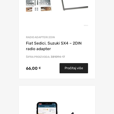
RADIO ADAPTERI 2DIN
Fiat Sedici, Suzuki SX4 – 2DIN
radio adapter
ŠIFRA PROIZVODA:
381094-17
66,00
Pročitaj više
€