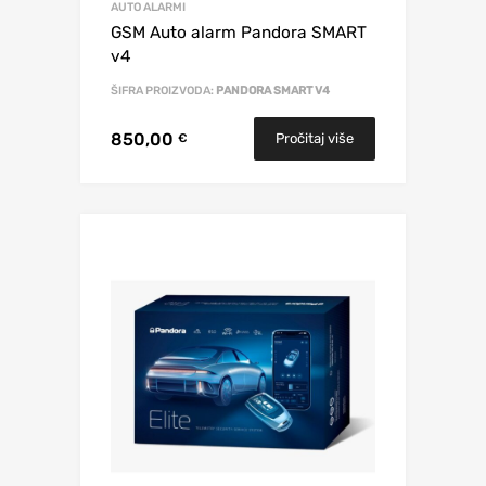
AUTO ALARMI
GSM Auto alarm Pandora SMART
v4
ŠIFRA PROIZVODA:
PANDORA SMART V4
850,00
Pročitaj više
€