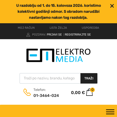
U razdoblju od 1. do 15. kolovoza 2026. koristimo
kolektivni godišnji odmor. S obradom narudžbi
nastavljamo nakon tog razdoblja.
MOJ RAČUN
LISTA ŽELJA
USPOREDBA
POZDRAV.
PRIJAVI SE
REGISTRIRAJTE SE
|
TRAŽI
0
Telefon:
0,00
€
01-3464-024