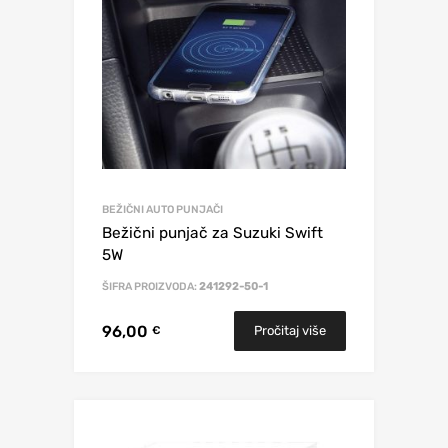
BEŽIČNI AUTO PUNJAČI
Bežični punjač za Suzuki Swift
5W
ŠIFRA PROIZVODA:
241292-50-1
96,00
Pročitaj više
€