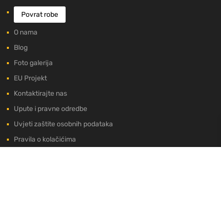
Povrat robe
O nama
Blog
Foto galerija
EU Projekt
Kontaktirajte nas
Upute i pravne odredbe
Uvjeti zaštite osobnih podataka
Pravila o kolačićima
U NAŠOJ PONUDI
Najnovije objave