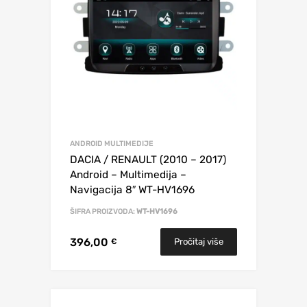
ANDROID MULTIMEDIJE
DACIA / RENAULT (2010 – 2017)
Android – Multimedija –
Navigacija 8″ WT-HV1696
ŠIFRA PROIZVODA:
WT-HV1696
396,00
Pročitaj više
€