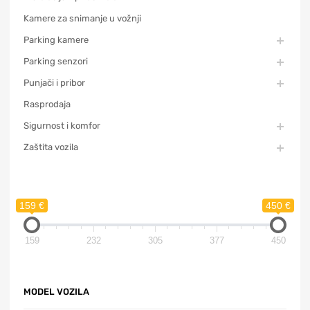
Kamere za snimanje u vožnji
Parking kamere
Parking senzori
Punjači i pribor
Rasprodaja
Sigurnost i komfor
Zaštita vozila
159 €
450 €
159
232
305
377
450
MODEL VOZILA