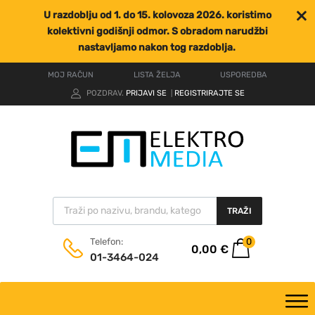
U razdoblju od 1. do 15. kolovoza 2026. koristimo
kolektivni godišnji odmor. S obradom narudžbi
nastavljamo nakon tog razdoblja.
MOJ RAČUN
LISTA ŽELJA
USPOREDBA
POZDRAV.
PRIJAVI SE
REGISTRIRAJTE SE
|
TRAŽI
0
Telefon:
0,00
€
01-3464-024