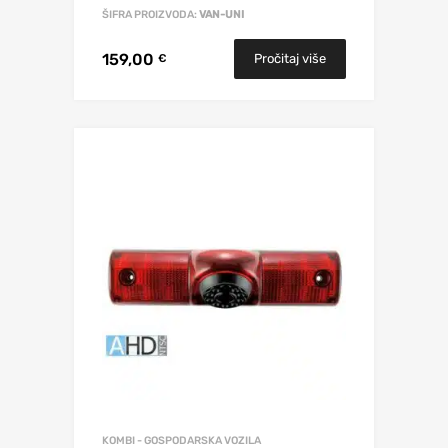
ŠIFRA PROIZVODA:
VAN-UNI
159,00
Pročitaj više
€
KOMBI - GOSPODARSKA VOZILA