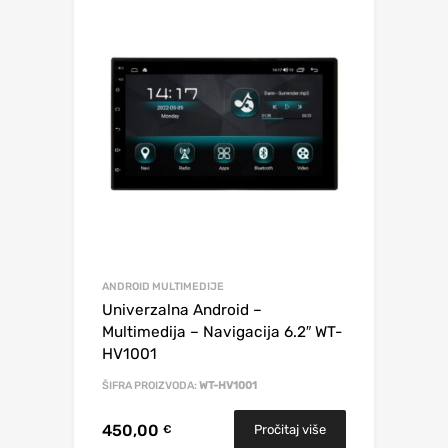
ANDROID MULTIMEDIJE
Univerzalna Android –
Multimedija – Navigacija 6.2″ WT-
HV1001
ŠIFRA PROIZVODA:
WT-HV1001
450,00
Pročitaj više
€