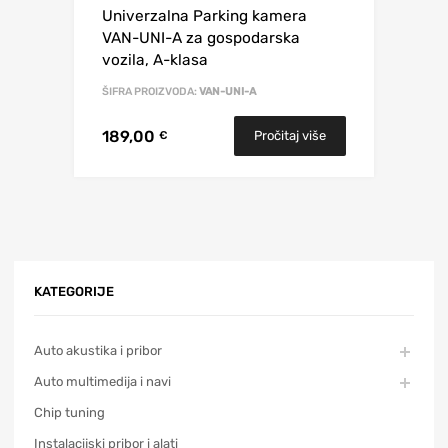
Univerzalna Parking kamera
VAN-UNI-A za gospodarska
vozila, A-klasa
ŠIFRA PROIZVODA:
VAN-UNI-A
189,00
Pročitaj više
€
KATEGORIJE
Auto akustika i pribor
Auto multimedija i navi
Chip tuning
Instalacijski pribor i alati