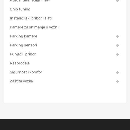
Auto multimedija i navi
Chip tuning
Instalacijski pribor i alati
Kamere za snimanje u vožnji
Parking kamere
Parking senzori
Punjači i pribor
Rasprodaja
Sigurnost i komfor
Zaštita vozila