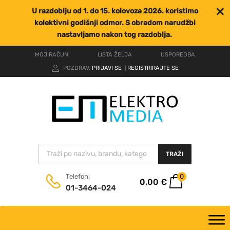
U razdoblju od 1. do 15. kolovoza 2026. koristimo
kolektivni godišnji odmor. S obradom narudžbi
nastavljamo nakon tog razdoblja.
MOJ RAČUN
LISTA ŽELJA
USPOREDBA
POZDRAV.
PRIJAVI SE
REGISTRIRAJTE SE
|
TRAŽI
0
Telefon:
0,00
€
01-3464-024