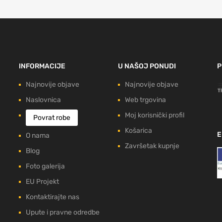
INFORMACIJE
U NAŠOJ PONUDI
P
Najnovije objave
Najnovije objave
Naslovnica
Web trgovina
Moj korisnički profil
Povrat robe
Košarica
E
O nama
Završetak kupnje
Blog
Foto galerija
EU Projekt
Kontaktirajte nas
Upute i pravne odredbe