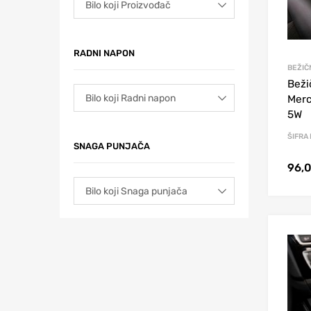
RADNI NAPON
BEŽIČ
Beži
Merc
5W
ŠIFRA
SNAGA PUNJAČA
96,