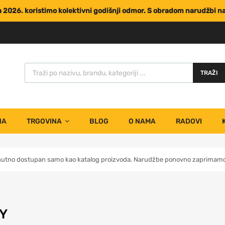
za 2026. koristimo kolektivni godišnji odmor. S obradom narudžbi 
TRAŽI
NA
TRGOVINA
BLOG
O NAMA
RADOVI
nutno dostupan samo kao katalog proizvoda. Narudžbe ponovno zaprimamo 
Y