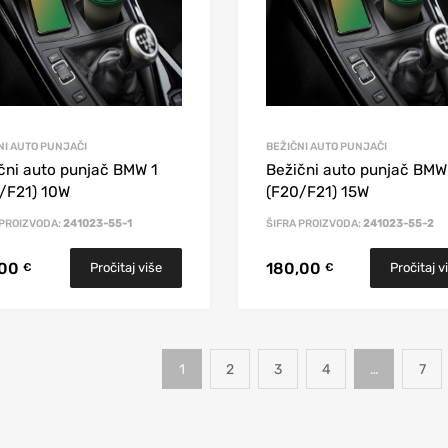
NI AUTO PUNJAČI
BEŽIČNI AUTO PUNJAČI
čni auto punjač BMW 1
Bežični auto punjač BMW
/F21) 10W
(F20/F21) 15W
 PROIZVODA:
241023-55-1
ŠIFRA PROIZVODA:
241023-55-2
,00
180,00
Pročitaj više
Pročitaj v
€
€
1
2
3
4
…
7