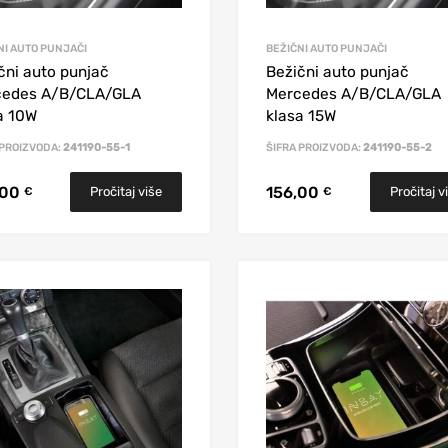
NI AUTO PUNJAČI
BEŽIČNI AUTO PUNJAČI
čni auto punjač
Bežični auto punjač
cedes A/B/CLA/GLA
Mercedes A/B/CLA/GLA
a 10W
klasa 15W
 PROIZVODA:
241190-55-1
ŠIFRA PROIZVODA:
241190-55-2
,00
156,00
Pročitaj više
Pročitaj v
€
€