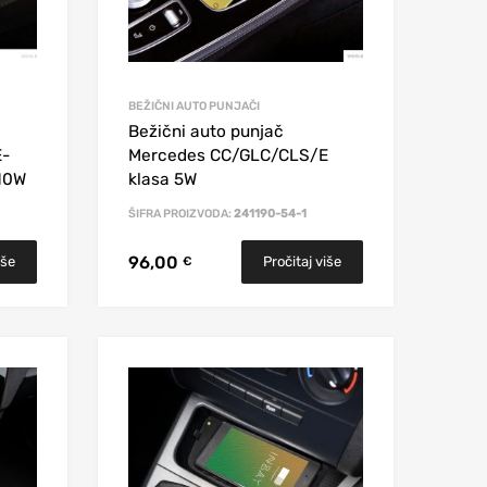
BEŽIČNI AUTO PUNJAČI
Bežični auto punjač
E-
Mercedes CC/GLC/CLS/E
10W
klasa 5W
ŠIFRA PROIZVODA:
241190-54-1
96,00
iše
Pročitaj više
€