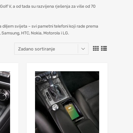
olf V, a od tada su razvijena rješenja za više od 70
 diljem svijeta – svi pametni telefoni koji rade prema
, Samsung, HTC, Nokia, Motorola i LG.