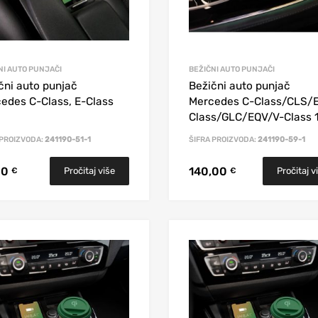
NI AUTO PUNJAČI
BEŽIČNI AUTO PUNJAČI
čni auto punjač
Bežični auto punjač
edes C-Class, E-Class
Mercedes C-Class/CLS/
Class/GLC/EQV/V-Class 
 PROIZVODA:
241190-51-1
ŠIFRA PROIZVODA:
241190-59-1
00
140,00
Pročitaj više
Pročitaj v
€
€