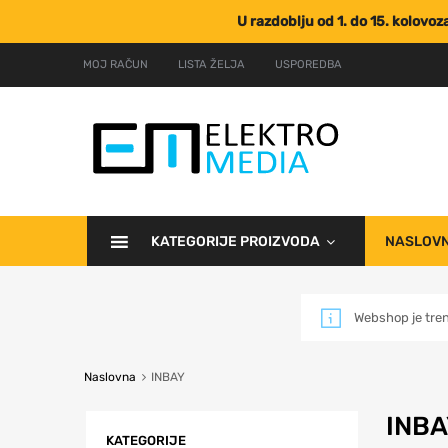
U razdoblju od 1. do 15. kolovo
MOJ RAČUN
LISTA ŽELJA
USPOREDBA
KATEGORIJE PROIZVODA
NASLOV
Webshop je tre
Naslovna
INBAY
INBA
KATEGORIJE