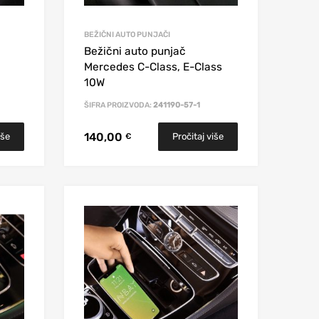
BEŽIČNI AUTO PUNJAČI
Bežični auto punjač
Mercedes C-Class, E-Class
10W
ŠIFRA PROIZVODA:
241190-57-1
140,00
iše
Pročitaj više
€