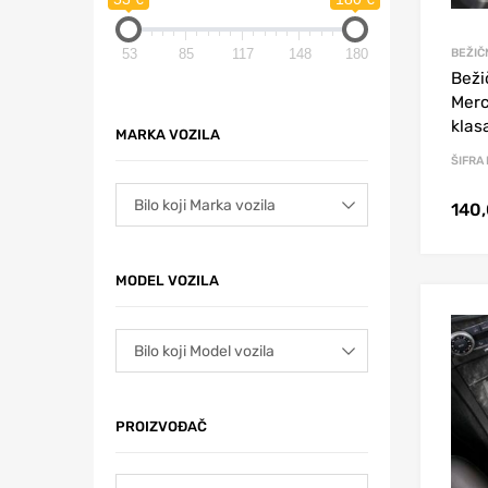
BEŽIČ
53
85
117
148
180
Beži
Mer
klas
MARKA VOZILA
ŠIFRA
140
MODEL VOZILA
PROIZVOĐAČ