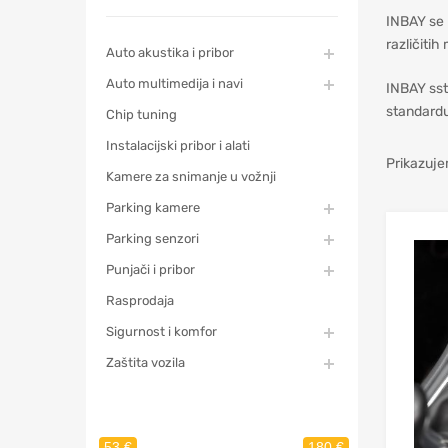
INBAY se 
različiti
Auto akustika i pribor
Auto multimedija i navi
INBAY ssta
standardu
Chip tuning
Instalacijski pribor i alati
Prikazuje
Kamere za snimanje u vožnji
Parking kamere
Parking senzori
Punjači i pribor
Rasprodaja
Sigurnost i komfor
Zaštita vozila
53 €
180 €