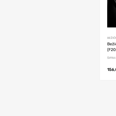
BEŽIČ
Beži
(F20
ŠIFRA
156