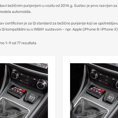
bavi bežičnim punjenjem u vozilu od 2014.g. Sustav je prvo razvijen za G
h modela automobila.
v certificiran je za Qi standard za bežično punjenje koji se upotrebljava
 Qi kompatibilni su s INBAY sustavom – npr. Apple (iPhone 8 i iPhone X)
mo 1–9 od 77 rezultata