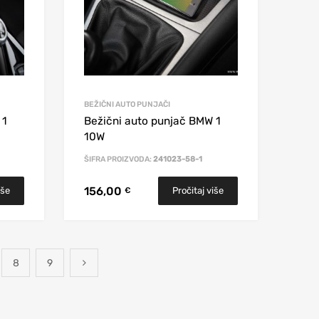
BEŽIČNI AUTO PUNJAČI
 1
Bežični auto punjač BMW 1
10W
ŠIFRA PROIZVODA:
241023-58-1
156,00
iše
Pročitaj više
€
8
9